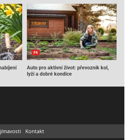
PR
nabíjení
Auto pro aktivní život: převozník kol,
lyží a dobré kondice
ajímavosti
Kontakt