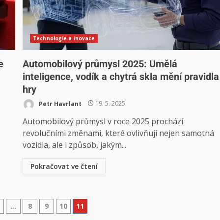
Technologie a inovace
e
Automobilový průmysl 2025: Umělá
inteligence, vodík a chytrá skla mění pravidla
hry
Petr Havrlant
19. 5. 2025
Automobilový průmysl v roce 2025 prochází
revolučními změnami, které ovlivňují nejen samotná
vozidla, ale i způsob, jakým...
Pokračovat ve čtení
…
8
9
10
11