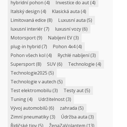
hybridní pohon
(4)
Investice do aut
(4)
Italský design
(4)
Klasická auta
(4)
Limitovaná edice
(8)
Luxusní auta
(5)
luxusní interiér
(7)
luxusní vozy
(6)
Motorsport
(9)
Nabíjení EV
(3)
plug-in hybrid
(7)
Pohon 4x4
(4)
Pohon všech kol
(4)
Rychlé nabíjení
(3)
Supersport
(8)
SUV
(6)
Technologie
(4)
Technologie2025
(5)
Technologie v autech
(5)
Test elektromobilu
(3)
Testy aut
(5)
Tuning
(4)
Udržitelnost
(3)
Vývoj automobilů
(6)
zahrada
(5)
Zimní pneumatiky
(3)
Údržba auta
(3)
Řidičské tipy
(5)
ŽenaZaVolantem
(13)