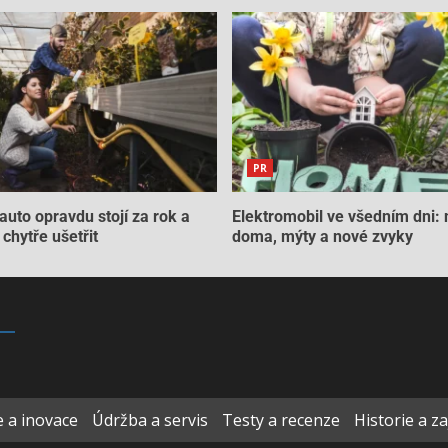
PR
auto opravdu stojí za rok a
Elektromobil ve všedním dni: 
chytře ušetřit
doma, mýty a nové zvyky
 a inovace
Údržba a servis
Testy a recenze
Historie a z