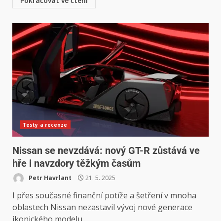
Pokračovat ve čtení
Testy a recenze
Nissan se nevzdává: nový GT-R zůstává ve
hře i navzdory těžkým časům
Petr Havrlant
21. 5. 2025
I přes současné finanční potíže a šetření v mnoha
oblastech Nissan nezastavil vývoj nové generace
ikonického modelu...