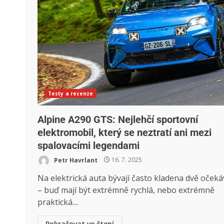
Testy a recenze
Alpine A290 GTS: Nejlehčí sportovní
elektromobil, který se neztratí ani mezi
spalovacími legendami
Petr Havrlant
16. 7. 2025
Na elektrická auta bývají často kladena dvě očeká
– buď mají být extrémně rychlá, nebo extrémně
praktická....
Pokračovat ve čtení