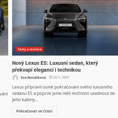
Testy a recenze
Nový Lexus ES: Luxusní sedan, který
překvapí elegancí i technikou
Eva Nováčková
20. 5. 2025
Lexus připravil osmé pokračování svého luxusního
sedanu ES a poprvé jsme měli možnost usednout do
vání
jeho kabiny....
Pokračovat ve čtení