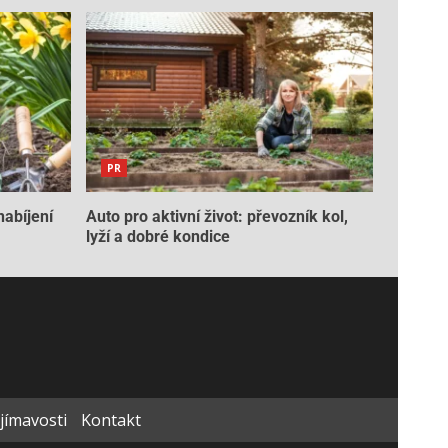
PR
nabíjení
Auto pro aktivní život: převozník kol,
lyží a dobré kondice
ajímavosti
Kontakt