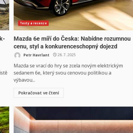
Testy a recenze
k-
Mazda 6e míří do Česka: Nabídne rozumnou
cenu, styl a konkurenceschopný dojezd
Petr Havrlant
28. 7. 2025
Mazda se vrací do hry se zcela novým elektrickým
istě
sedanem 6e, který svou cenovou politikou a
výbavou...
Pokračovat ve čtení