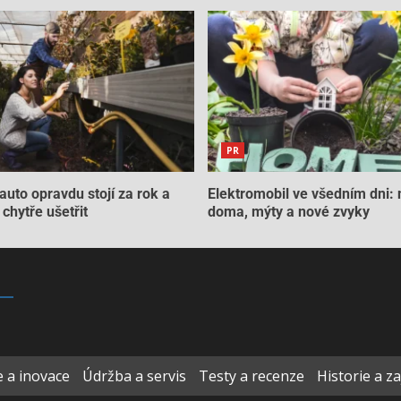
PR
auto opravdu stojí za rok a
Elektromobil ve všedním dni: 
chytře ušetřit
doma, mýty a nové zvyky
 a inovace
Údržba a servis
Testy a recenze
Historie a z