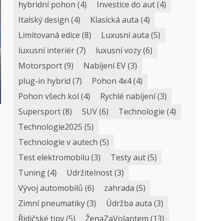
hybridní pohon
(4)
Investice do aut
(4)
Italský design
(4)
Klasická auta
(4)
Limitovaná edice
(8)
Luxusní auta
(5)
luxusní interiér
(7)
luxusní vozy
(6)
Motorsport
(9)
Nabíjení EV
(3)
plug-in hybrid
(7)
Pohon 4x4
(4)
Pohon všech kol
(4)
Rychlé nabíjení
(3)
Supersport
(8)
SUV
(6)
Technologie
(4)
Technologie2025
(5)
Technologie v autech
(5)
Test elektromobilu
(3)
Testy aut
(5)
Tuning
(4)
Udržitelnost
(3)
Vývoj automobilů
(6)
zahrada
(5)
Zimní pneumatiky
(3)
Údržba auta
(3)
Řidičské tipy
(5)
ŽenaZaVolantem
(13)