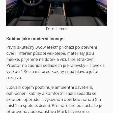
Foto: Lexus
Kabina jako moderní lounge
První skutečný „wow efekt“ přichází po otevření
dveří. Interiér působí velkolepě, materiály jsou
měkké, příjemné na dotek a vizuálně atraktivní.
Prostor na zadních sedadlech je královský – člověk s
výškou 178 cm má před koleny i nad hlavou ještě
rezervu.
Luxusní dojem podtrhuje ambientní osvětlení,
odhlučnění kabiny a komfortní zadní sedadla se
sklonem opěradel a výsuvnou opěrkou nohou (na
místě za spolujezdcem). Pro náročné posluchače je
připravena audiosoustava Mark Levinson se