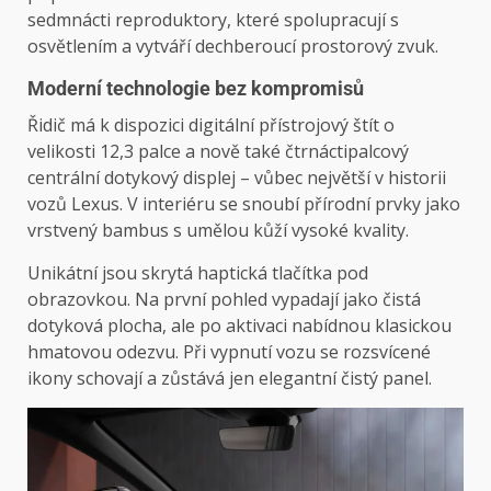
sedmnácti reproduktory, které spolupracují s
osvětlením a vytváří dechberoucí prostorový zvuk.
Moderní technologie bez kompromisů
Řidič má k dispozici digitální přístrojový štít o
velikosti 12,3 palce a nově také čtrnáctipalcový
centrální dotykový displej – vůbec největší v historii
vozů Lexus. V interiéru se snoubí přírodní prvky jako
vrstvený bambus s umělou kůží vysoké kvality.
Unikátní jsou skrytá haptická tlačítka pod
obrazovkou. Na první pohled vypadají jako čistá
dotyková plocha, ale po aktivaci nabídnou klasickou
hmatovou odezvu. Při vypnutí vozu se rozsvícené
ikony schovají a zůstává jen elegantní čistý panel.