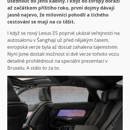
usednout do jeho kabiny. I když do Evropy dorazí
až začátkem příštího roku, první dojmy dávají
jasně najevo, že milovníci pohodlí a tichého
cestování se mají na co těšit.
I když se nový Lexus ES poprvé ukázal veřejnosti na
autosalonu v Šanghaji už před nějakým časem,
evropská verze byla až dosud zahalena tajemstvím.
Nyní jsme dostali možnost si dvě verze tohoto vozu
detailně prohlédnout na speciální prezentaci v
Bruselu. A stálo to za to.