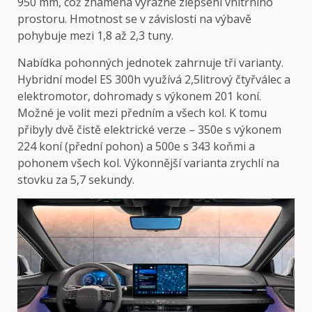
950 mm, což znamená výrazné zlepšení vnitřního
prostoru. Hmotnost se v závislosti na výbavě
pohybuje mezi 1,8 až 2,3 tuny.
Nabídka pohonných jednotek zahrnuje tři varianty.
Hybridní model ES 300h využívá 2,5litrový čtyřválec a
elektromotor, dohromady s výkonem 201 koní.
Možné je volit mezi předním a všech kol. K tomu
přibyly dvě čistě elektrické verze – 350e s výkonem
224 koní (přední pohon) a 500e s 343 koňmi a
pohonem všech kol. Výkonnější varianta zrychlí na
stovku za 5,7 sekundy.