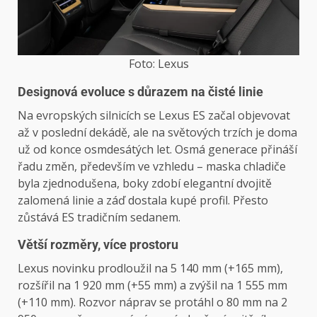
Foto: Lexus
Designová evoluce s důrazem na čisté linie
Na evropských silnicích se Lexus ES začal objevovat
až v poslední dekádě, ale na světových trzích je doma
už od konce osmdesátých let. Osmá generace přináší
řadu změn, především ve vzhledu – maska chladiče
byla zjednodušena, boky zdobí elegantní dvojitě
zalomená linie a záď dostala kupé profil. Přesto
zůstává ES tradičním sedanem.
Větší rozměry, více prostoru
Lexus novinku prodloužil na 5 140 mm (+165 mm),
rozšířil na 1 920 mm (+55 mm) a zvýšil na 1 555 mm
(+110 mm). Rozvor náprav se protáhl o 80 mm na 2