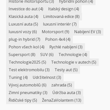
Historie motorsportu
(3)
hybridní pohon
(4)
Investice do aut
(4)
Italský design
(4)
Klasická auta
(4)
Limitovaná edice
(8)
Luxusní auta
(5)
luxusní interiér
(7)
luxusní vozy
(6)
Motorsport
(9)
Nabíjení EV
(3)
plug-in hybrid
(7)
Pohon 4x4
(4)
Pohon všech kol
(4)
Rychlé nabíjení
(3)
Supersport
(8)
SUV
(6)
Technologie
(4)
Technologie2025
(5)
Technologie v autech
(5)
Test elektromobilu
(3)
Testy aut
(5)
Tuning
(4)
Udržitelnost
(3)
Vývoj automobilů
(6)
zahrada
(5)
Zimní pneumatiky
(3)
Údržba auta
(3)
Řidičské tipy
(5)
ŽenaZaVolantem
(13)