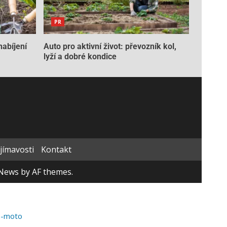
PR
nabíjení
Auto pro aktivní život: převozník kol,
lyží a dobré kondice
ajímavosti
Kontakt
News
by AF themes.
o-moto