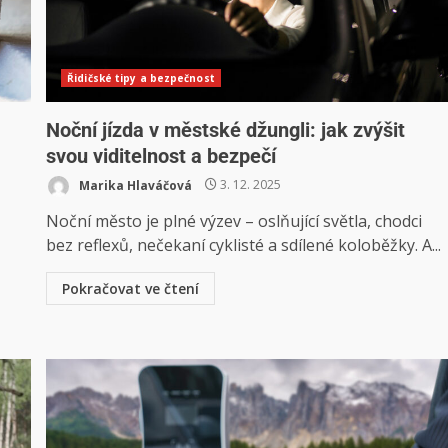
Řidičské tipy a bezpečnost
Noční jízda v městské džungli: jak zvýšit
svou viditelnost a bezpečí
Marika Hlaváčová
3. 12. 2025
Noční město je plné výzev – oslňující světla, chodci
bez reflexů, nečekaní cyklisté a sdílené koloběžky. A...
Pokračovat ve čtení