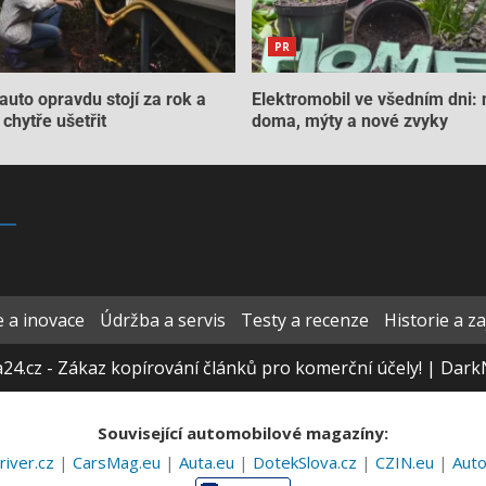
PR
auto opravdu stojí za rok a
Elektromobil ve všedním dni: 
chytře ušetřit
doma, mýty a nové zvyky
 a inovace
Údržba a servis
Testy a recenze
Historie a z
24.cz - Zákaz kopírování článků pro komerční účely!
|
Dark
Související automobilové magazíny:
river.cz
|
CarsMag.eu
|
Auta.eu
|
DotekSlova.cz
|
CZIN.eu
|
Aut