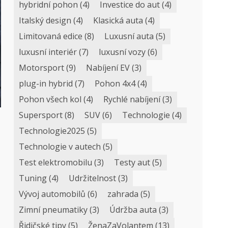
hybridní pohon
(4)
Investice do aut
(4)
Italský design
(4)
Klasická auta
(4)
Limitovaná edice
(8)
Luxusní auta
(5)
luxusní interiér
(7)
luxusní vozy
(6)
Motorsport
(9)
Nabíjení EV
(3)
plug-in hybrid
(7)
Pohon 4x4
(4)
Pohon všech kol
(4)
Rychlé nabíjení
(3)
Supersport
(8)
SUV
(6)
Technologie
(4)
Technologie2025
(5)
Technologie v autech
(5)
Test elektromobilu
(3)
Testy aut
(5)
Tuning
(4)
Udržitelnost
(3)
Vývoj automobilů
(6)
zahrada
(5)
Zimní pneumatiky
(3)
Údržba auta
(3)
Řidičské tipy
(5)
ŽenaZaVolantem
(13)