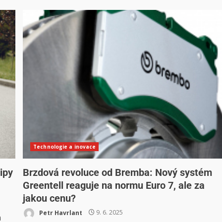
Technologie a inovace
ipy
Brzdová revoluce od Bremba: Nový systém
Greentell reaguje na normu Euro 7, ale za
jakou cenu?
Petr Havrlant
9. 6. 2025
m