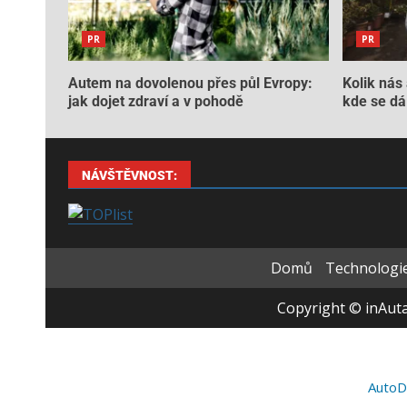
PR
PR
Autem na dovolenou přes půl Evropy:
Kolik nás 
jak dojet zdraví a v pohodě
kde se dá 
NÁVŠTĚVNOST:
Domů
Technologie
Copyright © inAuta
AutoD