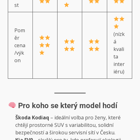
st
Pom
(nízk
ěr
á
cena
kvali
/výk
ta
on
inter
iéru)
Pro koho se který model hodí
Škoda Kodiaq
– ideální volba pro ženy, které
chtějí prostorné SUV s variabilitou, solidní
bezpečností a širokou servisní sítí v Česku.
Kia EV9
– skvělý pro ty, kdo preferují ekologii,