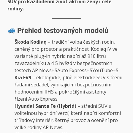
SUV pro každodenní život aktivní ženy i celé
rodiny.
Přehled testovaných modelů
Škoda Kodiaq
– tradiční volba českých rodin,
ceněný pro prostor a praktičnost. Kodiaq iV ve
variantě plug-in hybrid nabízí až 910 litrů
zavazadelníku a 4‑5 hvězd v bezpečnostních
testech
AP News+5Auto Express+5YouTube+5
.
Kia EV9
– ekologické, plně elektrické SUV s třemi
řadami sedadel, vynikajícími bezpečnostními
hodnoceními IIHS a pokročilými asistenty
řízení
Auto Express
.
Hyundai Santa Fe (Hybrid)
– střední SUV s
volitelnou hybridní verzí, která nabízí komfortní
třířadový interiér, šetrný provoz a ocenění pro
velké rodiny
AP News
.