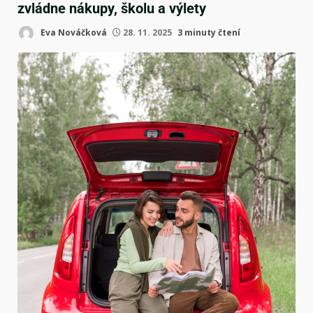
zvládne nákupy, školu a výlety
Eva Nováčková
28. 11. 2025
3 minuty čtení