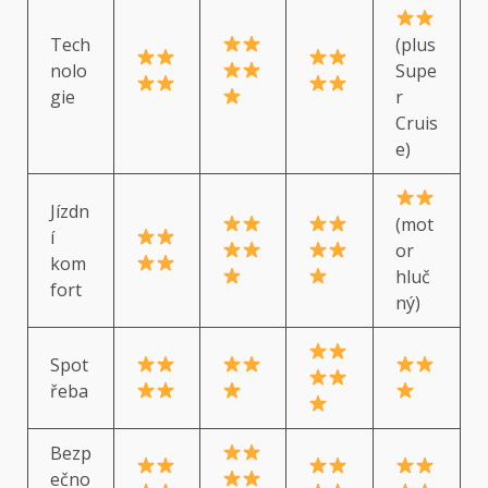
Tech
(plus
nolo
Supe
gie
r
Cruis
e)
Jízdn
(mot
í
or
kom
hluč
fort
ný)
Spot
řeba
Bezp
ečno