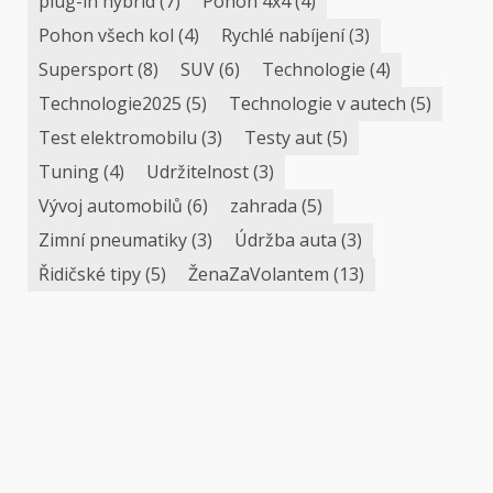
plug-in hybrid
(7)
Pohon 4x4
(4)
Pohon všech kol
(4)
Rychlé nabíjení
(3)
Supersport
(8)
SUV
(6)
Technologie
(4)
Technologie2025
(5)
Technologie v autech
(5)
Test elektromobilu
(3)
Testy aut
(5)
Tuning
(4)
Udržitelnost
(3)
Vývoj automobilů
(6)
zahrada
(5)
Zimní pneumatiky
(3)
Údržba auta
(3)
Řidičské tipy
(5)
ŽenaZaVolantem
(13)