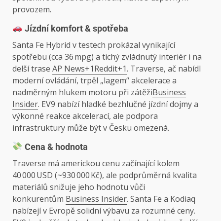
provozem.
Jízdní komfort & spotřeba
Santa Fe Hybrid v testech prokázal vynikající
spotřebu (cca 36 mpg) a tichý zvládnutý interiér i na
delší trase
AP News+1Reddit+1
. Traverse, ač nabídl
moderní ovládání, trpěl „lagem“ akcelerace a
nadměrným hlukem motoru při zátěži
Business
Insider
. EV9 nabízí hladké bezhlučné jízdní dojmy a
výkonné reakce akcelerací, ale podpora
infrastruktury může být v Česku omezená.
Cena & hodnota
Traverse má americkou cenu začínající kolem
40 000 USD (~930 000 Kč), ale podprůměrná kvalita
materiálů snižuje jeho hodnotu vůči
konkurentům
Business Insider
. Santa Fe a Kodiaq
nabízejí v Evropě solidní výbavu za rozumné ceny.