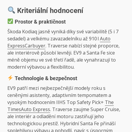
Kriteriální hodnocení
Prostor & praktičnost
Škoda Kodiaq jasně vyniká díky své variabilitě (5 i 7
sedadel) a velkému zavazadelníku až 910 l
Auto
Express
Carbuyer
. Traverse nabízí stejné proporce,
ale interiérově působí levněji. EV9 a Santa Fe sice
méně objemu ve své třetí řadě, ale vynahrazují to
moderní výbavou a flexibilitou.
Technologie & bezpečnost
EV9 patří mezi nejbezpečnější modely roku s
ceněnými asistenty, adaptivním tempomatem a
vysokým hodnocením IIHS Top Safety Pick+
The
Times
Auto Express
. Traverse zaujme Super Cruise,
ale interiér a odladění motoru zastiňují jeho
technologickou prestiž. Hybridní Santa Fe přináší
spolehlivou výbavu a pohodlí, navíc s úsporným