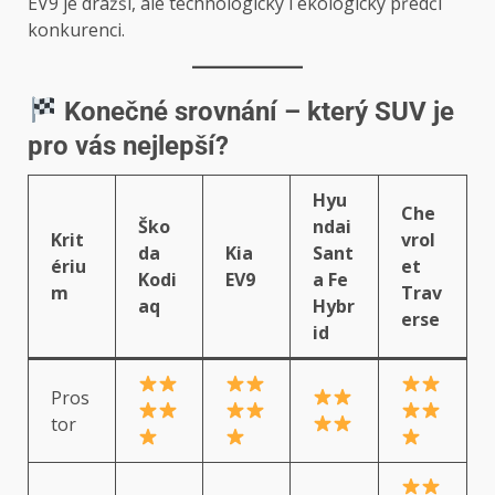
EV9 je dražší, ale technologicky i ekologicky předčí
konkurenci.
Konečné srovnání – který SUV je
pro vás nejlepší?
Hyu
Che
Ško
ndai
Krit
vrol
da
Kia
Sant
ériu
et
Kodi
EV9
a Fe
m
Trav
aq
Hybr
erse
id
Pros
tor