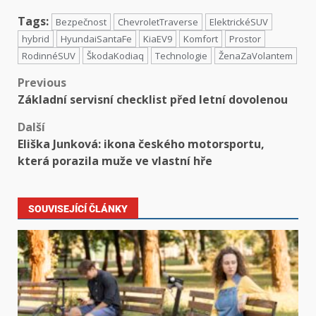
Tags:
Bezpečnost
ChevroletTraverse
ElektrickéSUV
hybrid
HyundaiSantaFe
KiaEV9
Komfort
Prostor
RodinnéSUV
ŠkodaKodiaq
Technologie
ŽenaZaVolantem
Previous
Základní servisní checklist před letní dovolenou
Další
Eliška Junková: ikona českého motorsportu,
která porazila muže ve vlastní hře
SOUVISEJÍCÍ ČLÁNKY