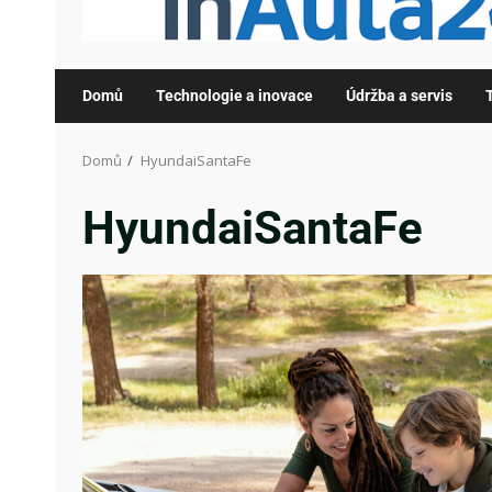
Domů
Technologie a inovace
Údržba a servis
Domů
HyundaiSantaFe
HyundaiSantaFe