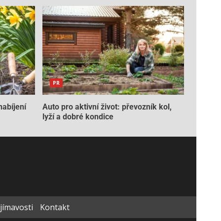
PR
nabíjení
Auto pro aktivní život: převozník kol,
lyží a dobré kondice
ajímavosti
Kontakt