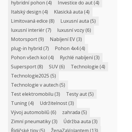
hybridní pohon
(4)
Investice do aut
(4)
Italský design
(4)
Klasická auta
(4)
Limitovaná edice
(8)
Luxusní auta
(5)
luxusní interiér
(7)
luxusní vozy
(6)
Motorsport
(9)
Nabíjení EV
(3)
plug-in hybrid
(7)
Pohon 4x4
(4)
Pohon všech kol
(4)
Rychlé nabíjení
(3)
Supersport
(8)
SUV
(6)
Technologie
(4)
Technologie2025
(5)
Technologie v autech
(5)
Test elektromobilu
(3)
Testy aut
(5)
Tuning
(4)
Udržitelnost
(3)
Vývoj automobilů
(6)
zahrada
(5)
Zimní pneumatiky
(3)
Údržba auta
(3)
Řidičské tipy
(5)
ŽenaZaVolantem
(13)