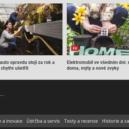
PR
auto opravdu stojí za rok a
Elektromobil ve všedním dni: 
chytře ušetřit
doma, mýty a nové zvyky
 a inovace
Údržba a servis
Testy a recenze
Historie a z