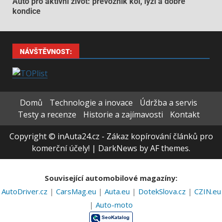
Auto pro aktivní život: převozník kol, lyží a dobré
kondice
NÁVŠTĚVNOST:
Domů
Technologie a inovace
Údržba a servis
Testy a recenze
Historie a zajímavosti
Kontakt
Copyright © inAuta24.cz - Zákaz kopírování článků pro
komerční účely!
|
DarkNews
by AF themes.
Související automobilové magazíny:
AutoDriver.cz
|
CarsMag.eu
|
Auta.eu
|
DotekSlova.cz
|
CZIN.eu
|
Auto-moto