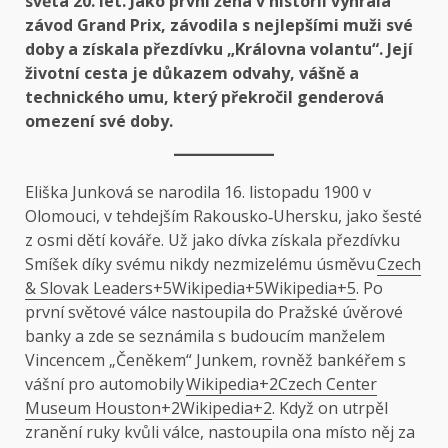
světa 20. let. Jako první žena v historii vyhrála
závod Grand Prix, závodila s nejlepšími muži své
doby a získala přezdívku „Královna volantu“. Její
životní cesta je důkazem odvahy, vášně a
technického umu, který překročil genderová
omezení své doby.
Eliška Junková se narodila 16. listopadu 1900 v
Olomouci, v tehdejším Rakousko‑Uhersku, jako šesté
z osmi dětí kováře. Už jako dívka získala přezdívku
Smíšek díky svému nikdy nezmizelému úsměvu
Czech
& Slovak Leaders+5Wikipedia+5Wikipedia+5
. Po
první světové válce nastoupila do Pražské úvěrové
banky a zde se seznámila s budoucím manželem
Vincencem „Čeněkem“ Junkem, rovněž bankéřem s
vášní pro automobily
Wikipedia+2Czech Center
Museum Houston+2Wikipedia+2
. Když on utrpěl
zranění ruky kvůli válce, nastoupila ona místo něj za