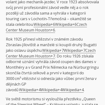
volant jako mechanik‑jezdec. V roce 1923 absolvovala
svůj první profesionální závod vedle něj a o rok
později už závodila sama a vyhrála v kategorii
touring cars v Lochotín‑Třemošná – okamžitě se
stala celebritou
Wikipedia+6Wikipedia+6Czech
Center Museum Houston+6
.
Rok 1925 přinesl vítězství v známém závodu
Zbraslav‑Jíloviště a manželé si koupili druhý Bugatti
jako oslavu úspěchu
Wikipedia+7Wikipedia+7Czech
Center Museum Houston+7
. Do roku 1926 získala
odborné uznání: vyhrála závod coupen des dames v
Montlhéry a v Grand Prix Německa na Nürburgringu
skončila čtvrtá celkově a první v kategorii do
3000 cm³ vítězství si odnesla jako vůbec první žena v
dějinách GP
závodů
Wikipedia+4Wikipedia+4Wikipedia+4
.
Ve světě motorismu si vysloužila přezdívku „Queen
of the Steering Wheel“ – Královna volantu, a stala se