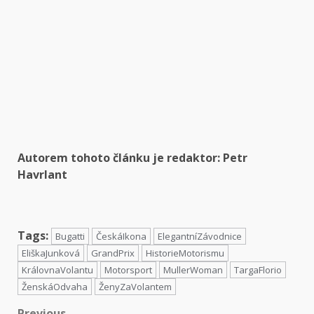
Autorem tohoto článku je redaktor:
Petr
Havrlant
Tags:
Bugatti
ČeskáIkona
ElegantníZávodnice
EliškaJunková
GrandPrix
HistorieMotorismu
KrálovnaVolantu
Motorsport
MullerWoman
TargaFlorio
ŽenskáOdvaha
ŽenyZaVolantem
Previous