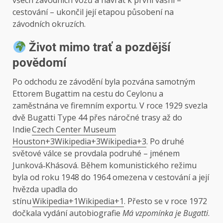
všech závodních vozů a návrat k první vášni –
cestování – ukončil její etapou působení na
závodních okruzích.
Život mimo trať a pozdější
povědomí
Po odchodu ze závodění byla pozvána samotným
Ettorem Bugattim na cestu do Ceylonu a
zaměstnána ve firemním exportu. V roce 1929 svezla
dvě Bugatti Type 44 přes náročné trasy až do
Indie
Czech Center Museum
Houston+3Wikipedia+3Wikipedia+3
. Po druhé
světové válce se provdala podruhé – jménem
Junková‑Khásová. Během komunistického režimu
byla od roku 1948 do 1964 omezena v cestování a její
hvězda upadla do
stínu
Wikipedia+1Wikipedia+1
. Přesto se v roce 1972
dočkala vydání autobiografie
Má vzpomínka je Bugatti
.