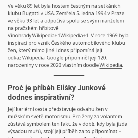
Ve věku 89 let byla hostem čestným na setkáních
klubu Bugatti v USA. Zemřela 5. ledna 1994 v Praze
ve věku 93 let a odpočívá spolu se svým manželem
na pražském hřbitově
Vinohrady
Wikipedia+1Wikipedia+1
. V roce 1969 byla
inspirací pro vznik Českého automobilového klubu
žen, který mimo jiné i dnes připomíná její
odkaz
Wikipedia
. Google připomněl její 120.
narozeniny v roce 2020 vlastním doodle
Wikipedia
.
Proč je příběh Elišky Junkové
dodnes inspirativní?
Její kariérní cesta představuje odvahu žen v
mužském světě motorismu. Pro ženy za volantem
zůstává symbolem ten fakt, že v době, kdy byla jízda
výsadou mužů, stojí její příběh za to připomínat –