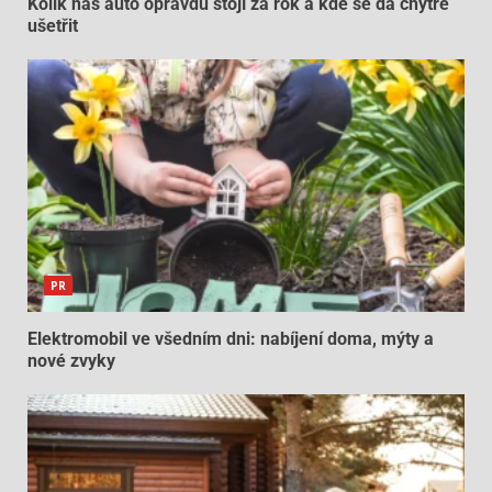
Kolik nás auto opravdu stojí za rok a kde se dá chytře
ušetřit
PR
Elektromobil ve všedním dni: nabíjení doma, mýty a
nové zvyky