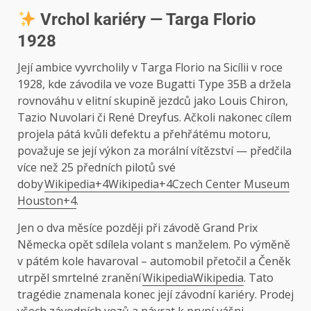
Vrchol kariéry — Targa Florio
1928
Její ambice vyvrcholily v Targa Florio na Sicílii v roce
1928, kde závodila ve voze Bugatti Type 35B a držela
rovnováhu v elitní skupině jezdců jako Louis Chiron,
Tazio Nuvolari či René Dreyfus. Ačkoli nakonec cílem
projela pátá kvůli defektu a přehřátému motoru,
považuje se její výkon za morální vítězství — předčila
více než 25 předních pilotů své
doby
Wikipedia+4Wikipedia+4Czech Center Museum
Houston+4
.
Jen o dva měsíce později při závodě Grand Prix
Německa opět sdílela volant s manželem. Po výměně
v pátém kole havaroval – automobil přetočil a Čeněk
utrpěl smrtelné zranění
Wikipedia
Wikipedia
. Tato
tragédie znamenala konec její závodní kariéry. Prodej