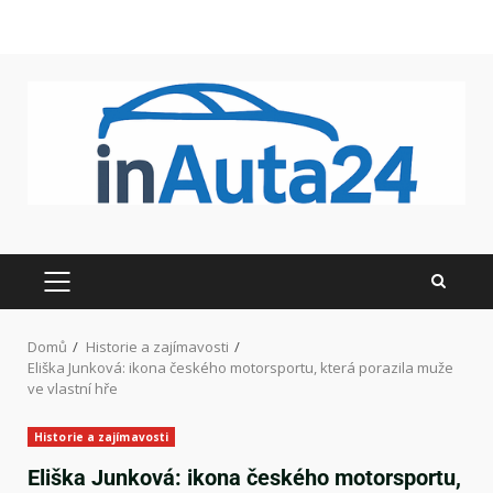
Domů
Historie a zajímavosti
Eliška Junková: ikona českého motorsportu, která porazila muže
ve vlastní hře
Historie a zajímavosti
Eliška Junková: ikona českého motorsportu,