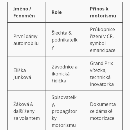
Jméno /
Přínos k
Role
Fenomén
motorismu
Průkopnice
Šlechta &
První dámy
řízení v ČR,
podnikatelk
automobilu
symbol
y
emancipace
Grand Prix
Závodnice a
Eliška
vítězka,
ikonická
Junková
technická
řidička
inovátorka
Spisovatelk
Žáková &
y,
Dokumenta
další ženy
propagátor
ce dámské
za volantem
ky
motorizace
motorismu