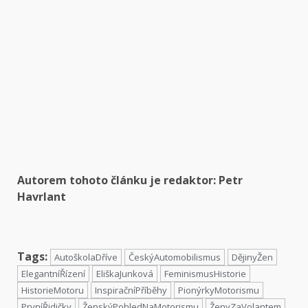
Autorem tohoto článku je redaktor:
Petr
Havrlant
Tags:
AutoškolaDříve
ČeskýAutomobilismus
DějinyŽen
ElegantníŘízení
EliškaJunková
FeminismusHistorie
HistorieMotoru
InspiračníPříběhy
PionýrkyMotorismu
PrvníŘidičky
ŽenskýPohledNaMotorismu
ŽenyZaVolantem