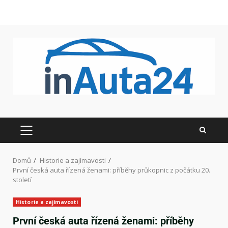
Domů
Historie a zajímavosti
První česká auta řízená ženami: příběhy průkopnic z počátku 20.
století
Historie a zajímavosti
První česká auta řízená ženami: příběhy