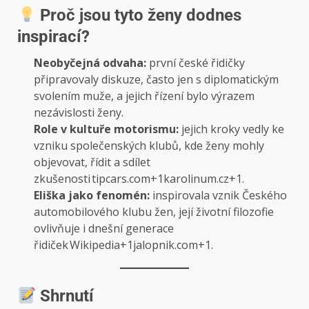
Proč jsou tyto ženy dodnes
inspirací?
Neobyčejná odvaha:
první české řidičky
připravovaly diskuze, často jen s diplomatickým
svolením muže, a jejich řízení bylo výrazem
nezávislosti ženy.
Role v kultuře motorismu:
jejich kroky vedly ke
vzniku společenských klubů, kde ženy mohly
objevovat, řídit a sdílet
zkušenosti
tipcars.com+1karolinum.cz+1
.
Eliška jako fenomén:
inspirovala vznik Českého
automobilového klubu žen, její životní filozofie
ovlivňuje i dnešní generace
řidiček
Wikipedia+1jalopnik.com+1
.
Shrnutí