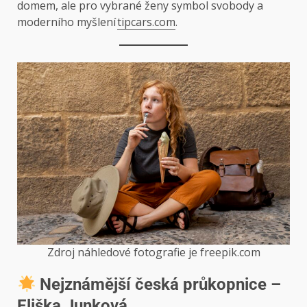
domem, ale pro vybrané ženy symbol svobody a
moderního myšlení
tipcars.com
.
Zdroj náhledové fotografie je freepik.com
Nejznámější česká průkopnice –
Eliška Junková