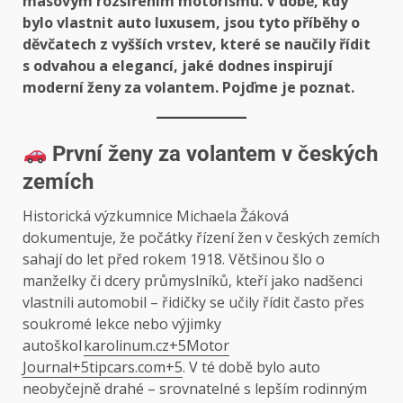
masovým rozšířením motorismu. V době, kdy
bylo vlastnit auto luxusem, jsou tyto příběhy o
děvčatech z vyšších vrstev, které se naučily řídit
s odvahou a elegancí, jaké dodnes inspirují
moderní ženy za volantem. Pojďme je poznat.
První ženy za volantem v českých
zemích
Historická výzkumnice Michaela Žáková
dokumentuje, že počátky řízení žen v českých zemích
sahají do let před rokem 1918. Většinou šlo o
manželky či dcery průmyslníků, kteří jako nadšenci
vlastnili automobil – řidičky se učily řídit často přes
soukromé lekce nebo výjimky
autoškol
karolinum.cz+5Motor
Journal+5tipcars.com+5
. V té době bylo auto
neobyčejně drahé – srovnatelné s lepším rodinným