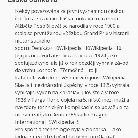
Někdy považována za první významnou českou
řidičku a závodnici, Eliška Junková (narozená
Alžběta Pospíšilová) se narodila v roce 1900 a
stala se první ženou vítězkou Grand Prix v historii
motoristického
sportu
Deník.cz+10Wikipedia+10Wikipedia+10
.
Její první závod absolvovala v roce 1924 jako
spolujezdkyně, ale již o rok později vyhrála závod
do vrchu Lochotín–Třemošná – to ji
katapultovalo do povědomí veřejnosti
Wikipedia
.
Slavila i mezinárodní úspěchy: v roce 1925 vyhrála
vynikající výkon na Zbraslav–Jíloviště a v roce
1928 v Targa Florio dojela na 5. místě mezi muži a
navzdory technickým komplikacím se považuje za
morální vítězku
Deník.cz+5Radio Prague
International+5Wikipedia+5
.
Pro sport a technologie byla vizionářka – jako
jedna z prvních si před závodem prošla trať,