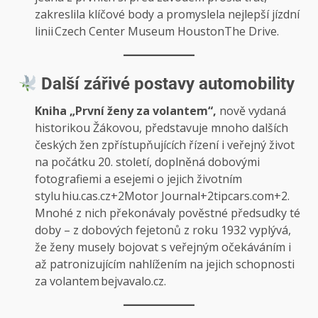
zakreslila klíčové body a promyslela nejlepší jízdní
linii
Czech Center Museum Houston
The Drive
.
Další zářivé postavy automobility
Kniha „První ženy za volantem“,
nově vydaná
historikou Žákovou, představuje mnoho dalších
českých žen zpřístupňujících řízení i veřejný život
na počátku 20. století, doplněná dobovými
fotografiemi a esejemi o jejich životním
stylu
hiu.cas.cz+2Motor Journal+2tipcars.com+2
.
Mnohé z nich překonávaly pověstné předsudky té
doby – z dobových fejetonů z roku 1932 vyplývá,
že ženy musely bojovat s veřejným očekáváním i
až patronizujícím nahlížením na jejich schopnosti
za volantem
bejvavalo.cz
.