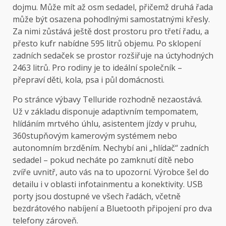
dojmu. Může mít až osm sedadel, přičemž druhá řada
může být osazena pohodlnými samostatnými křesly.
Za nimi zůstává ještě dost prostoru pro třetí řadu, a
přesto kufr nabídne 595 litrů objemu. Po sklopení
zadních sedaček se prostor rozšiřuje na úctyhodných
2463 litrů. Pro rodiny je to ideální společník –
přepraví děti, kola, psa i půl domácnosti.
Po stránce výbavy Telluride rozhodně nezaostává.
Už v základu disponuje adaptivním tempomatem,
hlídáním mrtvého úhlu, asistentem jízdy v pruhu,
360stupňovým kamerovým systémem nebo
autonomním brzděním. Nechybí ani „hlídač“ zadních
sedadel – pokud necháte po zamknutí dítě nebo
zvíře uvnitř, auto vás na to upozorní. Výrobce šel do
detailu i v oblasti infotainmentu a konektivity. USB
porty jsou dostupné ve všech řadách, včetně
bezdrátového nabíjení a Bluetooth připojení pro dva
telefony zároveň.