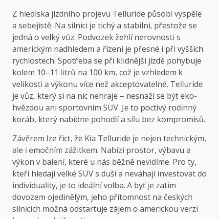
Z hlediska jízdního projevu Telluride působí vyspěle
a sebejistě. Na silnici je tichý a stabilní, přestože se
jedná o velký vůz. Podvozek žehlí nerovnosti s
americkým nadhledem a řízení je přesné i při vyšších
rychlostech. Spotřeba se při klidnější jízdě pohybuje
kolem 10–11 litrů na 100 km, což je vzhledem k
velikosti a výkonu více než akceptovatelné. Telluride
je vůz, který si na nic nehraje – nesnaží se být eko-
hvězdou ani sportovním SUV. Je to poctivý rodinný
koráb, který nabídne pohodlí a sílu bez kompromisů.
Závěrem lze říct, že Kia Telluride je nejen technickým,
ale i emočním zážitkem. Nabízí prostor, výbavu a
výkon v balení, které u nás běžně nevidíme. Pro ty,
kteří hledají velké SUV s duší a neváhají investovat do
individuality, je to ideální volba. A byť je zatím
dovozem ojedinělým, jeho přítomnost na českých
silnicích možná odstartuje zájem o americkou verzi