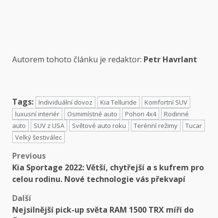
Autorem tohoto článku je redaktor:
Petr Havrlant
Tags:
Individuální dovoz
Kia Telluride
Komfortní SUV
luxusní interiér
Osmimístné auto
Pohon 4x4
Rodinné
auto
SUV z USA
Světové auto roku
Terénní režimy
Tucar
Velký šestiválec
Previous
Kia Sportage 2022: Větší, chytřejší a s kufrem pro
celou rodinu. Nové technologie vás překvapí
Další
Nejsilnější pick-up světa RAM 1500 TRX míří do