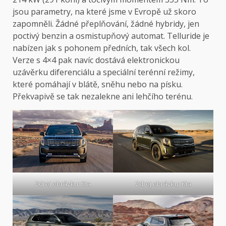
jsou parametry, na které jsme v Evropě už skoro
zapomněli. Žádné přeplňování, žádné hybridy, jen
poctivý benzin a osmistupňový automat. Telluride je
nabízen jak s pohonem předních, tak všech kol.
Verze s 4×4 pak navíc dostává elektronickou
uzávěrku diferenciálu a speciální terénní režimy,
které pomáhají v blátě, sněhu nebo na písku.
Překvapivě se tak nezalekne ani lehčího terénu.
Zdroj obrázku: Kia
Zdroj obrázku: Kia