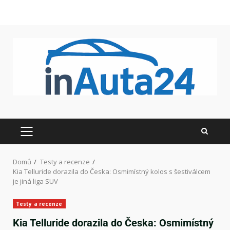
Domů
Testy a recenze
Kia Telluride dorazila do Česka: Osmimístný kolos s šestiválcem
je jiná liga SUV
Testy a recenze
Kia Telluride dorazila do Česka: Osmimístný