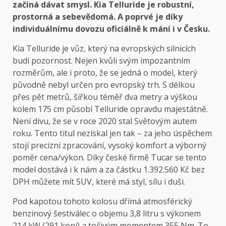
začíná dávat smysl. Kia Telluride je robustní,
prostorná a sebevědomá. A poprvé je díky
individuálnímu dovozu oficiálně k mání i v Česku.
Kia Telluride je vůz, který na evropských silnicích
budí pozornost. Nejen kvůli svým impozantním
rozměrům, ale i proto, že se jedná o model, který
původně nebyl určen pro evropský trh. S délkou
přes pět metrů, šířkou téměř dva metry a výškou
kolem 175 cm působí Telluride opravdu majestátně.
Není divu, že se v roce 2020 stal Světovým autem
roku. Tento titul nezískal jen tak – za jeho úspěchem
stojí precizní zpracování, vysoký komfort a výborný
poměr cena/výkon. Díky české firmě Tucar se tento
model dostává i k nám a za částku 1.392.560 Kč bez
DPH můžete mít SUV, které má styl, sílu i duši.
Pod kapotou tohoto kolosu dřímá atmosférický
benzinový šestiválec o objemu 3,8 litru s výkonem
214 kW (291 koní) a točivým momentem 355 Nm. To