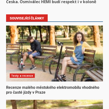
Česka. Osmiválec HEMI budí respekt i v koloně
SOUVISEJÍCÍ ČLÁNKY
Testy a recenze
Recenze malého městského elektromobilu vhodného
pro časté jízdy v Praze