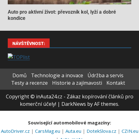
Auto pro aktivní život: převozník kol, lyží a dobré
kondice
NÁVŠTĚVNOST:
Domů
Technologie a inovace
Údržba a servis
Testy a recenze
Historie a zajímavosti
Kontakt
Copyright © inAuta24.cz - Zákaz kopírování článků pro
komerční účely!
|
DarkNews
by AF themes.
Související automobilové magazíny:
AutoDriver.cz
|
CarsMag.eu
|
Auta.eu
|
DotekSlova.cz
|
CZIN.eu