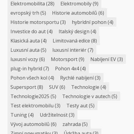
Elektromobilita
(28)
Elektromobily
(9)
evropský trh
(5)
Historie automobilů
(6)
Historie motorsportu
(3)
hybridní pohon
(4)
Investice do aut
(4)
Italský design
(4)
Klasická auta
(4)
Limitovaná edice
(8)
Luxusní auta
(5)
luxusní interiér
(7)
luxusní vozy
(6)
Motorsport
(9)
Nabíjení EV
(3)
plug-in hybrid
(7)
Pohon 4x4
(4)
Pohon všech kol
(4)
Rychlé nabíjení
(3)
Supersport
(8)
SUV
(6)
Technologie
(4)
Technologie2025
(5)
Technologie v autech
(5)
Test elektromobilu
(3)
Testy aut
(5)
Tuning
(4)
Udržitelnost
(3)
Vývoj automobilů
(6)
zahrada
(5)
Zimní pneumatiky
(3)
Údržba auta
(3)