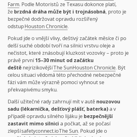
Farm
. Podle Motoristů ze Texasu dokonce platí,
že
brzdná dráha může být i trojnásobná
, proto je
bezpečné dodržovat opravdu rozšířený
odstup
Houston Chronicle
.
Pokud jde o vnější vlivy, deštivý začátek měsíce či po
delší suché období tvoří na silnici vrstvu oleje a
nečistot, které znásobují kluzkost vozovky – proto je
právě první
15–30 minut od začátku
deště
nejrizikovější
The Sun
Houston Chronicle
. Být
celou situaci vědomá této přechodné nebezpečné
fázi vám může výrazně pomoci vyhnout se
překvapivému smyku.
Další užitečné rady zahrnují mít v autě
nouzovou
sadu (lékarnička, dešťový plášť, baterka)
a v
případě opravdu silného lijáku je
bezpečnější
zastavit mimo silnici
a počkat, až se počasí
zlepší
safetyconnect.io
The Sun
. Pokud jde o