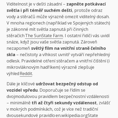
Viditelnost je v dešti zásadní –
zapněte potkávací
světla i při téměř suchém dešti
, protože odraz
vody a stěračů může výrazně omezit viditelný dosah.
V mnoha regionech (například ve Spojených státech)
je zákonné mít světla zapnutá při činných
stěračích
The Sun
State Farm
. I ostatní řidiči vás uvidí
snáze, když jsou vaše světla zapnutá. Zároveň
nezapomeň
světlý film na vnitřní straně čelního
skla
– nečistoty a vlhkost uvnitř vytváří nepřehledný
odlesk. Pravidelné otření stěračem a vnitřní čištění (i
mikrovláknovým hadříkem) výrazně zlepšuje
výhled
Reddit
.
Dále je klíčové
udržovat bezpečný odstup od
vozidel vpředu
. Doporučuje se řídím se
dvojmodulovou pravidlem bezpečnostní vzdálenosti
– minimálně
tři až čtyři sekundy vzdálenost
, zvlášť
v mokrých podmínkách, což je více než tradiční
dvousekundové pravidlo
en.wikipedia.org
State