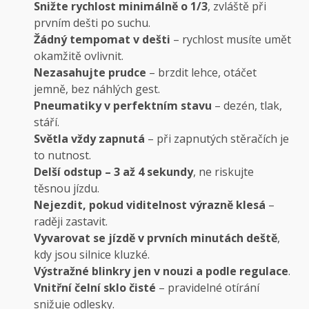
Snižte rychlost minimálně o 1/3
, zvláště při
prvním dešti po suchu.
Žádný tempomat v dešti
– rychlost musíte umět
okamžitě ovlivnit.
Nezasahujte prudce
– brzdit lehce, otáčet
jemně, bez náhlých gest.
Pneumatiky v perfektním stavu
– dezén, tlak,
stáří.
Světla vždy zapnutá
– při zapnutých stěračích je
to nutnost.
Delší odstup – 3 až 4 sekundy
, ne riskujte
těsnou jízdu.
Nejezdit, pokud viditelnost výrazně klesá
–
raději zastavit.
Vyvarovat se jízdě v prvních minutách deště
,
kdy jsou silnice kluzké.
Výstražné blinkry jen v nouzi a podle regulace
.
Vnitřní čelní sklo čisté
– pravidelné otírání
snižuje odlesky.