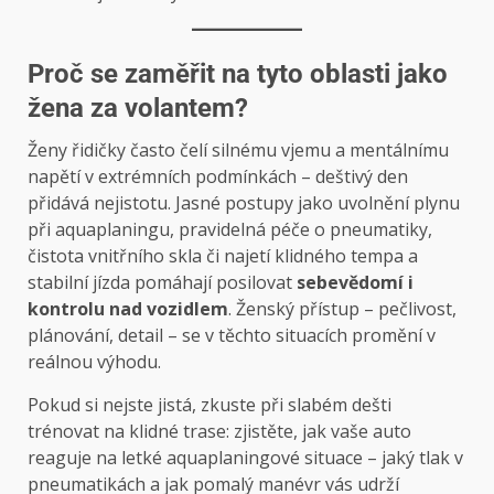
Proč se zaměřit na tyto oblasti jako
žena za volantem?
Ženy řidičky často čelí silnému vjemu a mentálnímu
napětí v extrémních podmínkách – deštivý den
přidává nejistotu. Jasné postupy jako uvolnění plynu
při aquaplaningu, pravidelná péče o pneumatiky,
čistota vnitřního skla či najetí klidného tempa a
stabilní jízda pomáhají posilovat
sebevědomí i
kontrolu nad vozidlem
. Ženský přístup – pečlivost,
plánování, detail – se v těchto situacích promění v
reálnou výhodu.
Pokud si nejste jistá, zkuste při slabém dešti
trénovat na klidné trase: zjistěte, jak vaše auto
reaguje na letké aquaplaningové situace – jaký tlak v
pneumatikách a jak pomalý manévr vás udrží