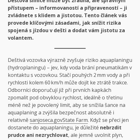
Dešťová silnice může být zrádná, ale správným
přístupem – informovaností a připraveností – ji
zvládnete s klidem a jistotou. Tento článek vás
provede klíčovými zásadami, jak snížit rizika
spojená s jízdou v dešti a dodat vám jistotu za
volantem.
Deštivá vozovka výrazně zvyšuje riziko aquaplaningu
(hydroplaningu) – jev, kdy voda brání pneumatikám v
kontaktu s vozovkou. Stačí pouhých 2 mm vody a při
rychlosti kolem 60 km/h může dojít ke ztrátě trakce.
Odborníci doporučují již při prvních kapkách
zpomalit pod obvyklou rychlost, ideálně o třetinu
méně než je povolený limit, aby se snížila šance na
aquaplaning a zvýšila bezpečnost absolutně i
relativně
sanjoseca.gov
State Farm
. Když se přeci jen
dostanete do aquaplaningu, je důležité
nebrzdit
prudce ani nezrychlovat
, ale jemně uvolnit plyn,