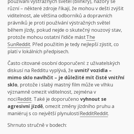
používání výstražných světel (blinkry), názory se
různí – některé zdroje říkají, že mohou v dešti zvýšit
viditelnost, ale většina odborníků a dopravních
právníků je proti používání výstražných světel
během jízdy, pokud nejde o skutečný nouzový stav,
protože mohou ostatní řidiče mást
The
Sun
Reddit
. Před použitím je tedy nejlepší zjistit, co
platí v lokálních předpisech.
Často citované osobní doporučení: z uživatelských
diskusí na Redditu vyplývá, že
uvnitř vozidla –
mimo sklo navlhčit – je důležité mít čisté vnitřní
sklo
, protože i slabý mastný film může ve vlhku
významně omezit viditelnost, zejména v
noci
Reddit
. Také je doporučeno
vyhnout se
agresivní jízdě
, omezit změny jízdního pruhu a
maniéruj s co největší plynulostí
Reddit
Reddit
.
Shrnuto stručně v bodech: