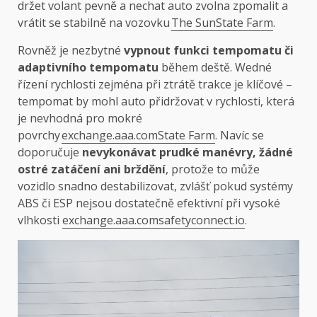
držet volant pevně a nechat auto zvolna zpomalit a
vrátit se stabilně na vozovku
The Sun
State Farm
.
Rovněž je nezbytné
vypnout funkci tempomatu či
adaptivního tempomatu
během deště. Wedné
řízení rychlosti zejména při ztrátě trakce je klíčové –
tempomat by mohl auto přidržovat v rychlosti, která
je nevhodná pro mokré
povrchy
exchange.aaa.com
State Farm
. Navíc se
doporučuje
nevykonávat prudké manévry, žádné
ostré zatáčení ani brždění
, protože to může
vozidlo snadno destabilizovat, zvlášť pokud systémy
ABS či ESP nejsou dostatečně efektivní při vysoké
vlhkosti
exchange.aaa.com
safetyconnect.io
.