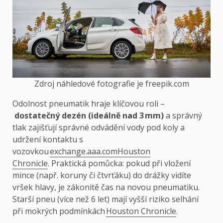
Zdroj náhledové fotografie je freepik.com
Odolnost pneumatik hraje klíčovou roli –
dostatečný dezén (ideálně nad 3 mm)
a správný
tlak zajišťují správné odvádění vody pod koly a
udržení kontaktu s
vozovkou
exchange.aaa.com
Houston
Chronicle
. Praktická pomůcka: pokud při vložení
mince (např. koruny či čtvrťáku) do drážky vidíte
vršek hlavy, je zákonitě čas na novou pneumatiku.
Starší pneu (více než 6 let) mají vyšší riziko selhání
při mokrých podmínkách
Houston Chronicle
.