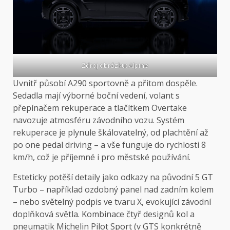
Zdroj obrázku: Alpine
Uvnitř působí A290 sportovně a přitom dospěle.
Sedadla mají výborné boční vedení, volant s
přepínačem rekuperace a tlačítkem Overtake
navozuje atmosféru závodního vozu. Systém
rekuperace je plynule škálovatelný, od plachtění až
po one pedal driving – a vše funguje do rychlosti 8
km/h, což je příjemné i pro městské používání.
Esteticky potěší detaily jako odkazy na původní 5 GT
Turbo – například ozdobný panel nad zadním kolem
– nebo světelný podpis ve tvaru X, evokující závodní
doplňková světla. Kombinace čtyř designů kol a
pneumatik Michelin Pilot Sport (v GTS konkrétně