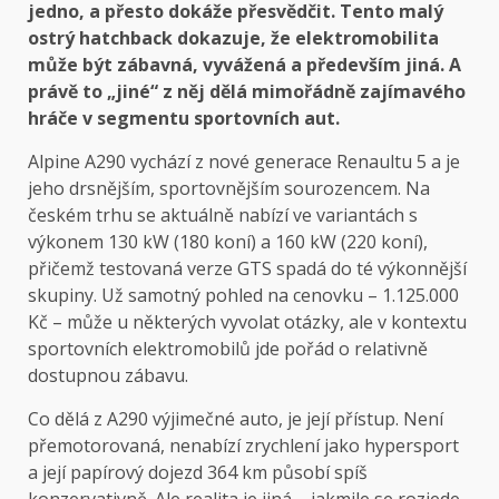
jedno, a přesto dokáže přesvědčit. Tento malý
ostrý hatchback dokazuje, že elektromobilita
může být zábavná, vyvážená a především jiná. A
právě to „jiné“ z něj dělá mimořádně zajímavého
hráče v segmentu sportovních aut.
Alpine A290 vychází z nové generace Renaultu 5 a je
jeho drsnějším, sportovnějším sourozencem. Na
českém trhu se aktuálně nabízí ve variantách s
výkonem 130 kW (180 koní) a 160 kW (220 koní),
přičemž testovaná verze GTS spadá do té výkonnější
skupiny. Už samotný pohled na cenovku – 1.125.000
Kč – může u některých vyvolat otázky, ale v kontextu
sportovních elektromobilů jde pořád o relativně
dostupnou zábavu.
Co dělá z A290 výjimečné auto, je její přístup. Není
přemotorovaná, nenabízí zrychlení jako hypersport
a její papírový dojezd 364 km působí spíš
konzervativně. Ale realita je jiná – jakmile se rozjede,