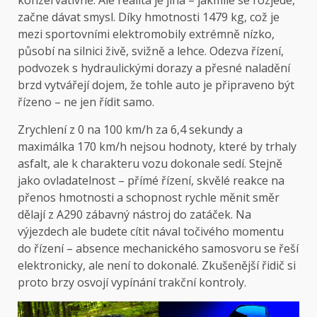
začne dávat smysl. Díky hmotnosti 1479 kg, což je
mezi sportovními elektromobily extrémně nízko,
působí na silnici živě, svižně a lehce. Odezva řízení,
podvozek s hydraulickými dorazy a přesné naladění
brzd vytvářejí dojem, že tohle auto je připraveno být
řízeno – ne jen řídit samo.
Zrychlení z 0 na 100 km/h za 6,4 sekundy a
maximálka 170 km/h nejsou hodnoty, které by trhaly
asfalt, ale k charakteru vozu dokonale sedí. Stejně
jako ovladatelnost – přímé řízení, skvělé reakce na
přenos hmotnosti a schopnost rychle měnit směr
dělají z A290 zábavný nástroj do zatáček. Na
výjezdech ale budete cítit nával točivého momentu
do řízení – absence mechanického samosvoru se řeší
elektronicky, ale není to dokonalé. Zkušenější řidič si
proto brzy osvojí vypínání trakční kontroly.