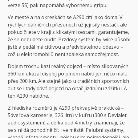
verze 5S) pak napomáhá výbornému gripu.
Ve městě a na okreskách se A290 cítí jako doma. V
rychlých dálničních přesunech už její síly nestačí, ale
pokud žijete v kraji s klikatými cestami, garantujeme,
že se nebudete nudit. Brzdový systém by-wire působí
jistě a pedál má citlivou a předvídatelnou odezvu –
což u elektromobilů není zdaleka samozřejmost.
Dojem trochu kazí reálný dojezd – místo slibovaných
360 km ukázal displej po plném nabití jen něco málo
přes 200 km. Ale stejně jako u tradičních sportovních
aut se i tady dává dojezd na oltář jízdnímu zážitku. A
ten A290 nabídne.
Z hlediska rozměrů je A290 překvapivě praktická –
5dveřová karoserie, 326 litrů v kufru (300 s Devialet
audiosystémem) a délka pod 4 metry znamenají, že
se s ní dá pohodlně žít i ve městě. Palubní systémy,
včetně infotainmentu, nejsou sice nejmodernější, ale