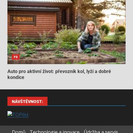
PR
Auto pro aktivní život: převozník kol, lyží a dobré
kondice
NÁVŠTĚVNOST:
Domů
Technologie a inovace
Údržba a servis