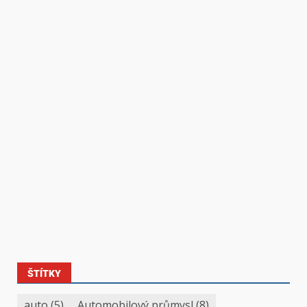
ŠTÍTKY
auto
(5)
Automobilový průmysl
(8)