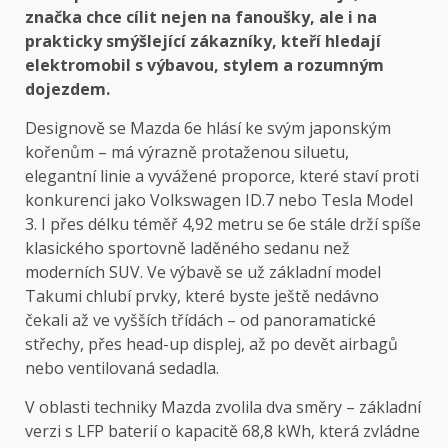
značka chce cílit nejen na fanoušky, ale i na
prakticky smýšlející zákazníky, kteří hledají
elektromobil s výbavou, stylem a rozumným
dojezdem.
Designově se Mazda 6e hlásí ke svým japonským
kořenům – má výrazně protaženou siluetu,
elegantní linie a vyvážené proporce, které staví proti
konkurenci jako Volkswagen ID.7 nebo Tesla Model
3. I přes délku téměř 4,92 metru se 6e stále drží spíše
klasického sportovně laděného sedanu než
moderních SUV. Ve výbavě se už základní model
Takumi chlubí prvky, které byste ještě nedávno
čekali až ve vyšších třídách – od panoramatické
střechy, přes head-up displej, až po devět airbagů
nebo ventilovaná sedadla.
V oblasti techniky Mazda zvolila dva směry – základní
verzi s LFP baterií o kapacitě 68,8 kWh, která zvládne