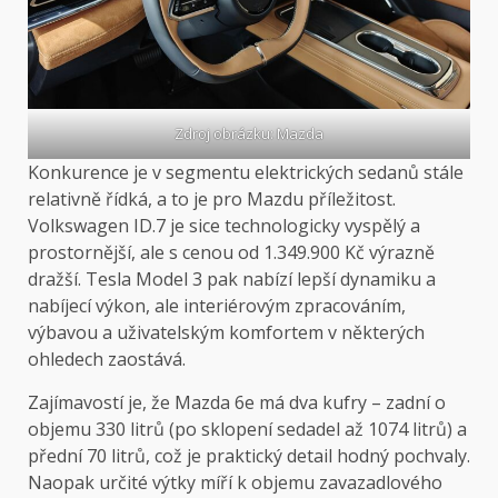
Zdroj obrázku: Mazda
Konkurence je v segmentu elektrických sedanů stále
relativně řídká, a to je pro Mazdu příležitost.
Volkswagen ID.7 je sice technologicky vyspělý a
prostornější, ale s cenou od 1.349.900 Kč výrazně
dražší. Tesla Model 3 pak nabízí lepší dynamiku a
nabíjecí výkon, ale interiérovým zpracováním,
výbavou a uživatelským komfortem v některých
ohledech zaostává.
Zajímavostí je, že Mazda 6e má dva kufry – zadní o
objemu 330 litrů (po sklopení sedadel až 1074 litrů) a
přední 70 litrů, což je praktický detail hodný pochvaly.
Naopak určité výtky míří k objemu zavazadlového