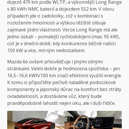
dojezd 479 km podle WLTP, a výkonnější Long Range
s 80 kWh NMC baterií a dojezdem 552 km. V obou
případech jde o zadokolky, což v kombinaci s
rozložením hmotnosti a výškou těžiště slibuje
zajímavé jízdní vlastnosti. Verze Long Range má ale
jedno úskalí – pomalejší rychlodobíjení (max. 95 kW),
což je v dnešní době, kdy konkurence běžně nabízí
150 kW a více, mírným nedostatkem.
Mazda 6e ovšem přesvědčuje i jinými silnými
stránkami. Velmi dobře je hodnocena spotřeba – jen
16,5–16,6 kWh/100 km značí efektivní využití energie.
K tomu si připočtěte pečlivě naladěné podvozkové
komponenty a japonský důraz na komfort bez ztráty
ovladatelnosti, a dostáváme vůz, který bude
pravděpodobně lahodit nejen oku, ale i duši řidiče.