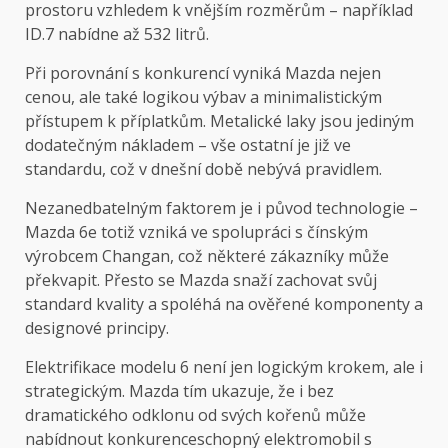
prostoru vzhledem k vnějším rozměrům – například
ID.7 nabídne až 532 litrů.
Při porovnání s konkurencí vyniká Mazda nejen
cenou, ale také logikou výbav a minimalistickým
přístupem k příplatkům. Metalické laky jsou jediným
dodatečným nákladem – vše ostatní je již ve
standardu, což v dnešní době nebývá pravidlem.
Nezanedbatelným faktorem je i původ technologie –
Mazda 6e totiž vzniká ve spolupráci s čínským
výrobcem Changan, což některé zákazníky může
překvapit. Přesto se Mazda snaží zachovat svůj
standard kvality a spoléhá na ověřené komponenty a
designové principy.
Elektrifikace modelu 6 není jen logickým krokem, ale i
strategickým. Mazda tím ukazuje, že i bez
dramatického odklonu od svých kořenů může
nabídnout konkurenceschopný elektromobil s