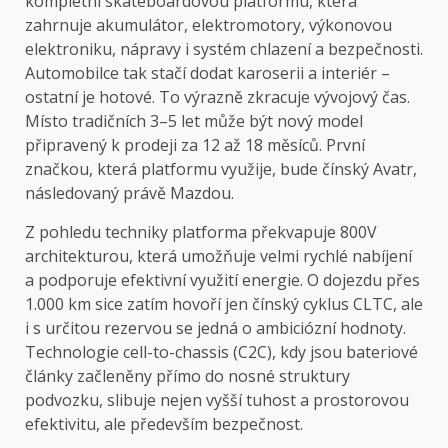
kompletní skateboardovou platformu, která
zahrnuje akumulátor, elektromotory, výkonovou
elektroniku, nápravy i systém chlazení a bezpečnosti.
Automobilce tak stačí dodat karoserii a interiér –
ostatní je hotové. To výrazně zkracuje vývojový čas.
Místo tradičních 3–5 let může být nový model
připravený k prodeji za 12 až 18 měsíců. První
značkou, která platformu využije, bude čínský Avatr,
následovaný právě Mazdou.
Z pohledu techniky platforma překvapuje 800V
architekturou, která umožňuje velmi rychlé nabíjení
a podporuje efektivní využití energie. O dojezdu přes
1.000 km sice zatím hovoří jen čínský cyklus CLTC, ale
i s určitou rezervou se jedná o ambiciózní hodnoty.
Technologie cell-to-chassis (C2C), kdy jsou bateriové
články začleněny přímo do nosné struktury
podvozku, slibuje nejen vyšší tuhost a prostorovou
efektivitu, ale především bezpečnost.