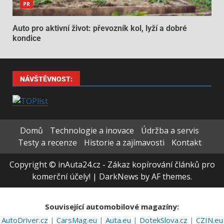
PR
Auto pro aktivní život: převozník kol, lyží a dobré
kondice
NÁVŠTĚVNOST:
Domů
Technologie a inovace
Údržba a servis
Testy a recenze
Historie a zajímavosti
Kontakt
Copyright © inAuta24.cz - Zákaz kopírování článků pro
komerční účely!
|
DarkNews
by AF themes.
Související automobilové magazíny:
AutoDriver.cz
|
CarsMag.eu
|
Auta.eu
|
DotekSlova.cz
|
CZIN.eu