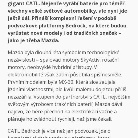
gigant CATL. Nejenže vyrábí baterie pro téměř
všechny velké světové automobilky, ale nyní jde
ještě dál. Přináší komplexní řešení v podobě
podvozkové platformy Bedrock, na které budou
vyrůstat nové modely i od tradičních značek –
jako je třeba Mazda.
Mazda byla dlouhá léta symbolem technologické
nezávislosti – spalovací motory SkyActiv, rotační
motory, neobvyklé hybridní přístupy. V
elektromobilitě však zatím působila spíš nesměle.
Prvním modelem byla MX-30, která sice zaujala
jízdními vlastnostmi, ale kvůli malému dojezdu příliš
nezazářila. Vstupem do partnerství s CATL, největším
světovým výrobcem trakčních baterií, Mazda dává
najevo, že bere přechod na elektrifikaci vážně a
plánuje ho zvládnout rychleji, než jsme čekali.
CATL Bedrock je více než jen podvozek. Jde o