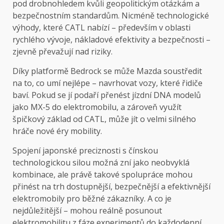
pod drobnohledem kvůli geopolitickým otázkám a
bezpečnostním standardům. Nicméně technologické
výhody, které CATL nabízí – především v oblasti
rychlého vývoje, nákladové efektivity a bezpečnosti –
zjevně převažují nad riziky.
Díky platformě Bedrock se může Mazda soustředit
na to, co umí nejlépe – navrhovat vozy, které řidiče
baví. Pokud se jí podaří přenést jízdní DNA modelů
jako MX-5 do elektromobilu, a zároveň využít
špičkový základ od CATL, může jít o velmi silného
hráče nové éry mobility.
Spojení japonské preciznosti s čínskou
technologickou silou možná zní jako neobvyklá
kombinace, ale právě takové spolupráce mohou
přinést na trh dostupnější, bezpečnější a efektivnější
elektromobily pro běžné zákazníky. A co je
nejdůležitější – mohou reálně posunout
elektromobilitu z fáze experimentů do každodenní