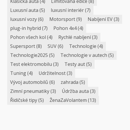
Klasická auta
(4)
Limitovaná edice
(8)
Luxusní auta
(5)
luxusní interiér
(7)
luxusní vozy
(6)
Motorsport
(9)
Nabíjení EV
(3)
plug-in hybrid
(7)
Pohon 4x4
(4)
Pohon všech kol
(4)
Rychlé nabíjení
(3)
Supersport
(8)
SUV
(6)
Technologie
(4)
Technologie2025
(5)
Technologie v autech
(5)
Test elektromobilu
(3)
Testy aut
(5)
Tuning
(4)
Udržitelnost
(3)
Vývoj automobilů
(6)
zahrada
(5)
Zimní pneumatiky
(3)
Údržba auta
(3)
Řidičské tipy
(5)
ŽenaZaVolantem
(13)