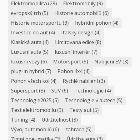
Elektromobilita
(28)
Elektromobily
(9)
evropský trh
(5)
Historie automobilů
(6)
Historie motorsportu
(3)
hybridní pohon
(4)
Investice do aut
(4)
Italský design
(4)
Klasická auta
(4)
Limitovaná edice
(8)
Luxusní auta
(5)
luxusní interiér
(7)
luxusní vozy
(6)
Motorsport
(9)
Nabíjení EV
(3)
plug-in hybrid
(7)
Pohon 4x4
(4)
Pohon všech kol
(4)
Rychlé nabíjení
(3)
Supersport
(8)
SUV
(6)
Technologie
(4)
Technologie2025
(5)
Technologie v autech
(5)
Test elektromobilu
(3)
Testy aut
(5)
Tuning
(4)
Udržitelnost
(3)
Vývoj automobilů
(6)
zahrada
(5)
Zimní pneumatiky
(3)
Údržba auta
(3)