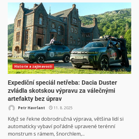
Historie a zajímavosti
Expediční speciál netřeba: Dacia Duster
zvládla skotskou výpravu za válečnými
artefakty bez úprav
Petr Havrlant
11. 8. 2025
Když se řekne dobrodružná výprava, většina lidí si
automaticky vybaví pořádně upravené terénní
monstrum s rámem, šnorchlem,...