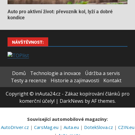
Auto pro aktivní život: převozník kol, lyží a dobré
kondice
NÁVŠTĚVNOST:
Domů
Technologie a inovace
Údržba a servis
Testy a recenze
Historie a zajímavosti
Kontakt
Copyright © inAuta24.cz - Zákaz kopírování článků pro
komerční účely!
|
DarkNews
by AF themes.
Související automobilové magazíny:
AutoDriver.cz
|
CarsMag.eu
|
Auta.eu
|
DotekSlova.cz
|
CZIN.eu