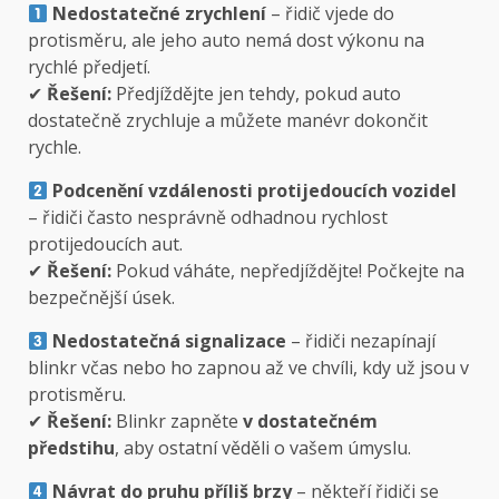
Nedostatečné zrychlení
– řidič vjede do
protisměru, ale jeho auto nemá dost výkonu na
rychlé předjetí.
✔
Řešení:
Předjíždějte jen tehdy, pokud auto
dostatečně zrychluje a můžete manévr dokončit
rychle.
Podcenění vzdálenosti protijedoucích vozidel
– řidiči často nesprávně odhadnou rychlost
protijedoucích aut.
✔
Řešení:
Pokud váháte, nepředjíždějte! Počkejte na
bezpečnější úsek.
Nedostatečná signalizace
– řidiči nezapínají
blinkr včas nebo ho zapnou až ve chvíli, kdy už jsou v
protisměru.
✔
Řešení:
Blinkr zapněte
v dostatečném
předstihu
, aby ostatní věděli o vašem úmyslu.
Návrat do pruhu příliš brzy
– někteří řidiči se