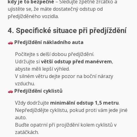
kdy je to bezpečné
– Sledujte zpětné zrcátko a
ujistěte se, že máte dostatečný odstup od
předjížděného vozidla.
4. Specifické situace při předjíždění
Předjíždění nákladního auta
Počítejte s delší dobou předjíždění.
Udržujte si
větší odstup před manévrem
,
abyste měli lepší výhled.
V silném větru dejte pozor na boční nárazy
vzduchu.
Předjíždění cyklistů
Vždy dodržujte
minimální odstup 1,5 metru
.
Nepředjíždějte cyklistu, pokud proti vám jede jiné
auto.
Buďte opatrní při projíždění kolem cyklistů v
zatáčkách.