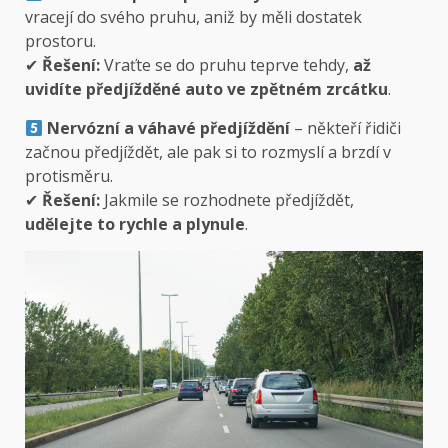
vracejí do svého pruhu, aniž by měli dostatek
prostoru.
✔
Řešení:
Vraťte se do pruhu teprve tehdy,
až
uvidíte předjížděné auto ve zpětném zrcátku
.
Nervózní a váhavé předjíždění
– někteří řidiči
začnou předjíždět, ale pak si to rozmyslí a brzdí v
protisměru.
✔
Řešení:
Jakmile se rozhodnete předjíždět,
udělejte to rychle a plynule
.