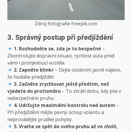
Zdroj fotografie freepik.com
3. Správný postup při předjíždění
1. Rozhodněte se, zda je to bezpečné
–
Zkontrolujte dopravní situaci, rychlost auta před
vámi i protijedoucí vozidla.
2. Zapněte blinkr
– Dejte ostatním jasně najevo,
že hodláte předjíždět.
3. Začněte zrychlovat ještě předtím, než
vjedete do protisměru
– To zkrátí dobu, kdy jste v
nebezpečném pruhu.
4. Udržujte maximální kontrolu nad autem
–
Při předjíždění mějte pevný úchop volantu a
neprovádějte prudké pohyby.
5. Vraťte se zpět do svého pruhu až ve chvíli,