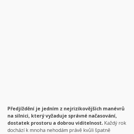
Předjíždění je jedním z nejrizikovějších manévrů
na silnici, který vyžaduje správné načasování,
dostatek prostoru a dobrou viditelnost.
Každý rok
dochází k mnoha nehodám právě kvůli špatně