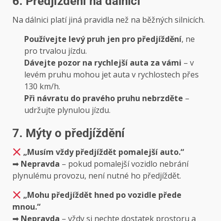
6. Předjíždění na dálnici
Na dálnici platí jiná pravidla než na běžných silnicích.
Používejte levý pruh jen pro předjíždění
, ne
pro trvalou jízdu.
Dávejte pozor na rychlejší auta za vámi
– v
levém pruhu mohou jet auta v rychlostech přes
130 km/h.
Při návratu do pravého pruhu nebrzděte
–
udržujte plynulou jízdu.
7. Mýty o předjíždění
„Musím vždy předjíždět pomalejší auto.“
➡
Nepravda
– pokud pomalejší vozidlo nebrání
plynulému provozu, není nutné ho předjíždět.
„Mohu předjíždět hned po vozidle přede
mnou.“
➡
Nepravda
– vždy si nechte dostatek prostoru a