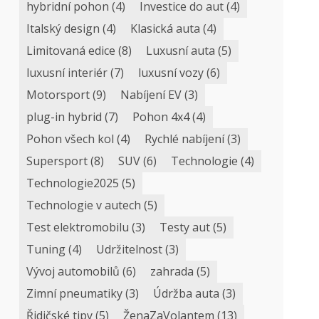
hybridní pohon
(4)
Investice do aut
(4)
Italský design
(4)
Klasická auta
(4)
Limitovaná edice
(8)
Luxusní auta
(5)
luxusní interiér
(7)
luxusní vozy
(6)
Motorsport
(9)
Nabíjení EV
(3)
plug-in hybrid
(7)
Pohon 4x4
(4)
Pohon všech kol
(4)
Rychlé nabíjení
(3)
Supersport
(8)
SUV
(6)
Technologie
(4)
Technologie2025
(5)
Technologie v autech
(5)
Test elektromobilu
(3)
Testy aut
(5)
Tuning
(4)
Udržitelnost
(3)
Vývoj automobilů
(6)
zahrada
(5)
Zimní pneumatiky
(3)
Údržba auta
(3)
Řidičské tipy
(5)
ŽenaZaVolantem
(13)