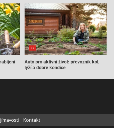
PR
nabíjení
Auto pro aktivní život: převozník kol,
lyží a dobré kondice
ajímavosti
Kontakt