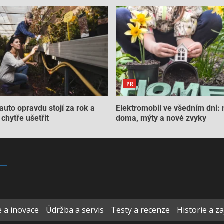
PR
auto opravdu stojí za rok a
Elektromobil ve všedním dni: 
chytře ušetřit
doma, mýty a nové zvyky
 a inovace
Údržba a servis
Testy a recenze
Historie a z