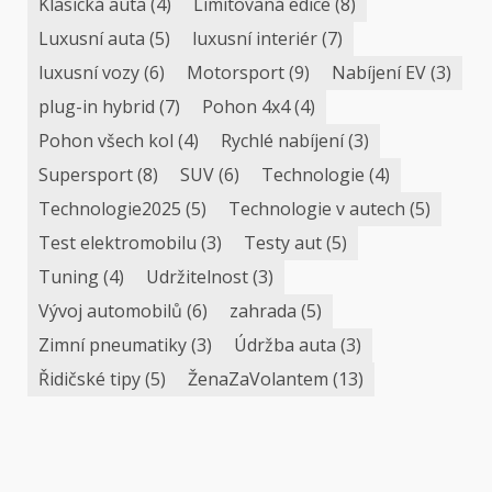
Klasická auta
(4)
Limitovaná edice
(8)
Luxusní auta
(5)
luxusní interiér
(7)
luxusní vozy
(6)
Motorsport
(9)
Nabíjení EV
(3)
plug-in hybrid
(7)
Pohon 4x4
(4)
Pohon všech kol
(4)
Rychlé nabíjení
(3)
Supersport
(8)
SUV
(6)
Technologie
(4)
Technologie2025
(5)
Technologie v autech
(5)
Test elektromobilu
(3)
Testy aut
(5)
Tuning
(4)
Udržitelnost
(3)
Vývoj automobilů
(6)
zahrada
(5)
Zimní pneumatiky
(3)
Údržba auta
(3)
Řidičské tipy
(5)
ŽenaZaVolantem
(13)