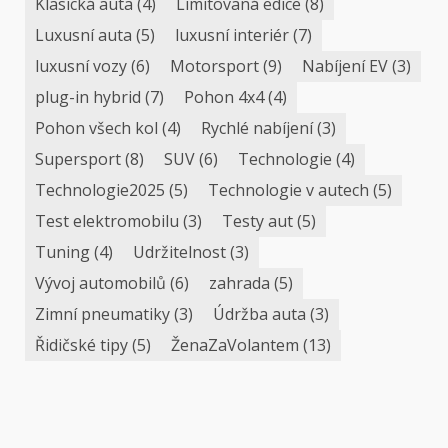
Klasická auta
(4)
Limitovaná edice
(8)
Luxusní auta
(5)
luxusní interiér
(7)
luxusní vozy
(6)
Motorsport
(9)
Nabíjení EV
(3)
plug-in hybrid
(7)
Pohon 4x4
(4)
Pohon všech kol
(4)
Rychlé nabíjení
(3)
Supersport
(8)
SUV
(6)
Technologie
(4)
Technologie2025
(5)
Technologie v autech
(5)
Test elektromobilu
(3)
Testy aut
(5)
Tuning
(4)
Udržitelnost
(3)
Vývoj automobilů
(6)
zahrada
(5)
Zimní pneumatiky
(3)
Údržba auta
(3)
Řidičské tipy
(5)
ŽenaZaVolantem
(13)