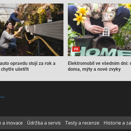
PR
auto opravdu stojí za rok a
Elektromobil ve všedním dni: 
chytře ušetřit
doma, mýty a nové zvyky
 a inovace
Údržba a servis
Testy a recenze
Historie a z