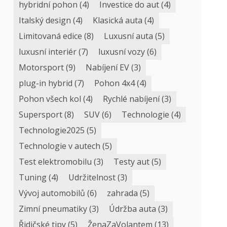
hybridní pohon
(4)
Investice do aut
(4)
Italský design
(4)
Klasická auta
(4)
Limitovaná edice
(8)
Luxusní auta
(5)
luxusní interiér
(7)
luxusní vozy
(6)
Motorsport
(9)
Nabíjení EV
(3)
plug-in hybrid
(7)
Pohon 4x4
(4)
Pohon všech kol
(4)
Rychlé nabíjení
(3)
Supersport
(8)
SUV
(6)
Technologie
(4)
Technologie2025
(5)
Technologie v autech
(5)
Test elektromobilu
(3)
Testy aut
(5)
Tuning
(4)
Udržitelnost
(3)
Vývoj automobilů
(6)
zahrada
(5)
Zimní pneumatiky
(3)
Údržba auta
(3)
Řidičské tipy
(5)
ŽenaZaVolantem
(13)