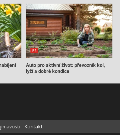
PR
nabíjení
Auto pro aktivní život: převozník kol,
lyží a dobré kondice
ajímavosti
Kontakt