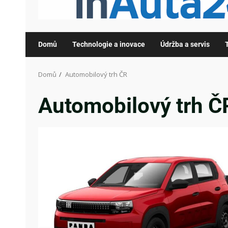
Domů
Technologie a inovace
Údržba a servis
Domů
Automobilový trh ČR
Automobilový trh Č