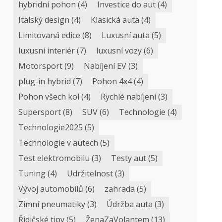
hybridní pohon
(4)
Investice do aut
(4)
Italský design
(4)
Klasická auta
(4)
Limitovaná edice
(8)
Luxusní auta
(5)
luxusní interiér
(7)
luxusní vozy
(6)
Motorsport
(9)
Nabíjení EV
(3)
plug-in hybrid
(7)
Pohon 4x4
(4)
Pohon všech kol
(4)
Rychlé nabíjení
(3)
Supersport
(8)
SUV
(6)
Technologie
(4)
Technologie2025
(5)
Technologie v autech
(5)
Test elektromobilu
(3)
Testy aut
(5)
Tuning
(4)
Udržitelnost
(3)
Vývoj automobilů
(6)
zahrada
(5)
Zimní pneumatiky
(3)
Údržba auta
(3)
Řidičské tipy
(5)
ŽenaZaVolantem
(13)