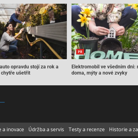
PR
auto opravdu stojí za rok a
Elektromobil ve všedním dni: 
chytře ušetřit
doma, mýty a nové zvyky
 a inovace
Údržba a servis
Testy a recenze
Historie a z