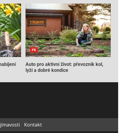
PR
nabíjení
Auto pro aktivní život: převozník kol,
lyží a dobré kondice
ajímavosti
Kontakt