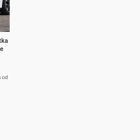
tka
ve
a od