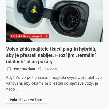
Řidičské tipy a bezpečnost
Volvo žádá majitele tisíců plug-in hybridů,
aby je přestali nabíjet. Hrozí jim „termální
události“ alias požáry
Petr Havrlant
19. 6. 2025
Když Volvo pošle tisícům majitelů svých aut naléhavé
varování, aby okamžitě přestali dobíjet své vozy, je
něco...
Pokračovat ve čtení