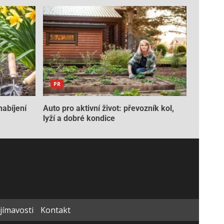
PR
nabíjení
Auto pro aktivní život: převozník kol,
lyží a dobré kondice
ajímavosti
Kontakt