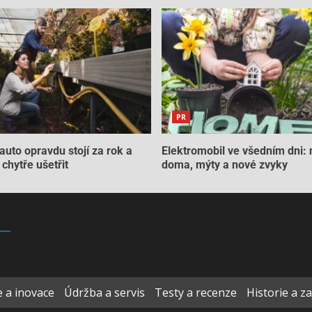
PR
auto opravdu stojí za rok a
Elektromobil ve všedním dni: 
chytře ušetřit
doma, mýty a nové zvyky
 a inovace
Údržba a servis
Testy a recenze
Historie a z