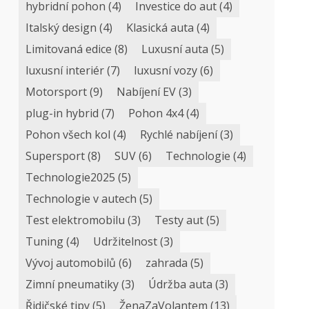
hybridní pohon
(4)
Investice do aut
(4)
Italský design
(4)
Klasická auta
(4)
Limitovaná edice
(8)
Luxusní auta
(5)
luxusní interiér
(7)
luxusní vozy
(6)
Motorsport
(9)
Nabíjení EV
(3)
plug-in hybrid
(7)
Pohon 4x4
(4)
Pohon všech kol
(4)
Rychlé nabíjení
(3)
Supersport
(8)
SUV
(6)
Technologie
(4)
Technologie2025
(5)
Technologie v autech
(5)
Test elektromobilu
(3)
Testy aut
(5)
Tuning
(4)
Udržitelnost
(3)
Vývoj automobilů
(6)
zahrada
(5)
Zimní pneumatiky
(3)
Údržba auta
(3)
Řidičské tipy
(5)
ŽenaZaVolantem
(13)