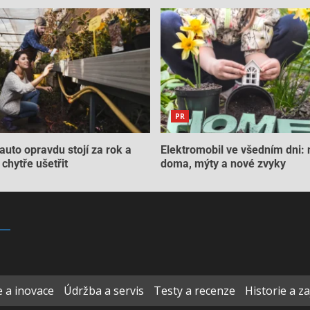
PR
auto opravdu stojí za rok a
Elektromobil ve všedním dni: 
chytře ušetřit
doma, mýty a nové zvyky
 a inovace
Údržba a servis
Testy a recenze
Historie a z