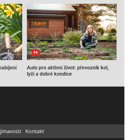
PR
nabíjení
Auto pro aktivní život: převozník kol,
lyží a dobré kondice
ajímavosti
Kontakt