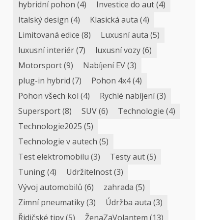
hybridní pohon
(4)
Investice do aut
(4)
Italský design
(4)
Klasická auta
(4)
Limitovaná edice
(8)
Luxusní auta
(5)
luxusní interiér
(7)
luxusní vozy
(6)
Motorsport
(9)
Nabíjení EV
(3)
plug-in hybrid
(7)
Pohon 4x4
(4)
Pohon všech kol
(4)
Rychlé nabíjení
(3)
Supersport
(8)
SUV
(6)
Technologie
(4)
Technologie2025
(5)
Technologie v autech
(5)
Test elektromobilu
(3)
Testy aut
(5)
Tuning
(4)
Udržitelnost
(3)
Vývoj automobilů
(6)
zahrada
(5)
Zimní pneumatiky
(3)
Údržba auta
(3)
Řidičské tipy
(5)
ŽenaZaVolantem
(13)