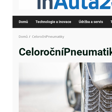
Domů
Technologie a inovace
Údržba a servis
Domů
CeloročníPneumatiky
CeloročníPneumati