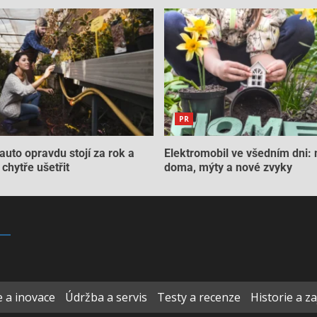
PR
auto opravdu stojí za rok a
Elektromobil ve všedním dni: 
chytře ušetřit
doma, mýty a nové zvyky
 a inovace
Údržba a servis
Testy a recenze
Historie a z