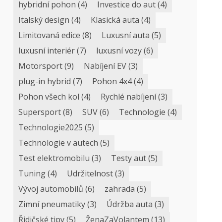
hybridní pohon
(4)
Investice do aut
(4)
Italský design
(4)
Klasická auta
(4)
Limitovaná edice
(8)
Luxusní auta
(5)
luxusní interiér
(7)
luxusní vozy
(6)
Motorsport
(9)
Nabíjení EV
(3)
plug-in hybrid
(7)
Pohon 4x4
(4)
Pohon všech kol
(4)
Rychlé nabíjení
(3)
Supersport
(8)
SUV
(6)
Technologie
(4)
Technologie2025
(5)
Technologie v autech
(5)
Test elektromobilu
(3)
Testy aut
(5)
Tuning
(4)
Udržitelnost
(3)
Vývoj automobilů
(6)
zahrada
(5)
Zimní pneumatiky
(3)
Údržba auta
(3)
Řidičské tipy
(5)
ŽenaZaVolantem
(13)