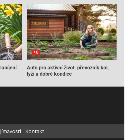
PR
nabíjení
Auto pro aktivní život: převozník kol,
lyží a dobré kondice
ajímavosti
Kontakt