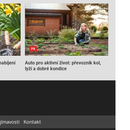
PR
nabíjení
Auto pro aktivní život: převozník kol,
lyží a dobré kondice
ajímavosti
Kontakt