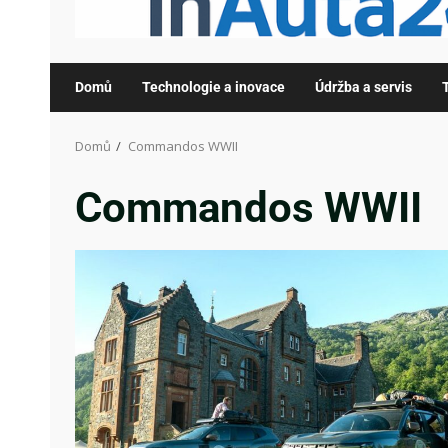
Domů
Technologie a inovace
Údržba a servis
Domů
Commandos WWII
Commandos WWII