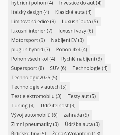
hybridní pohon
(4)
Investice do aut
(4)
Italský design
(4)
Klasická auta
(4)
Limitovaná edice
(8)
Luxusní auta
(5)
luxusní interiér
(7)
luxusní vozy
(6)
Motorsport
(9)
Nabíjení EV
(3)
plug-in hybrid
(7)
Pohon 4x4
(4)
Pohon všech kol
(4)
Rychlé nabíjení
(3)
Supersport
(8)
SUV
(6)
Technologie
(4)
Technologie2025
(5)
Technologie v autech
(5)
Test elektromobilu
(3)
Testy aut
(5)
Tuning
(4)
Udržitelnost
(3)
Vývoj automobilů
(6)
zahrada
(5)
Zimní pneumatiky
(3)
Údržba auta
(3)
Řidičské tipy
(5)
ŽenaZaVolantem
(13)