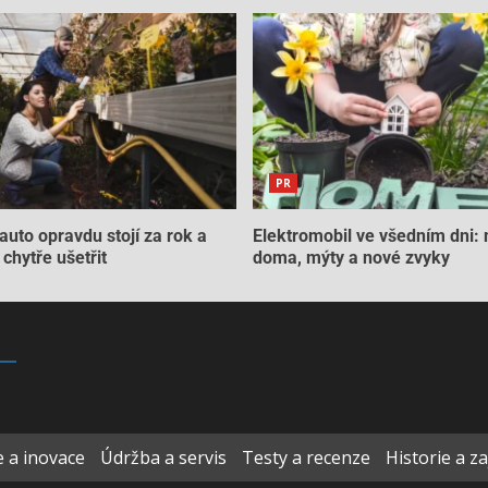
PR
auto opravdu stojí za rok a
Elektromobil ve všedním dni: 
chytře ušetřit
doma, mýty a nové zvyky
 a inovace
Údržba a servis
Testy a recenze
Historie a z