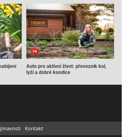
PR
nabíjení
Auto pro aktivní život: převozník kol,
lyží a dobré kondice
ajímavosti
Kontakt