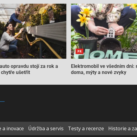
PR
auto opravdu stojí za rok a
Elektromobil ve všedním dni: 
chytře ušetřit
doma, mýty a nové zvyky
 a inovace
Údržba a servis
Testy a recenze
Historie a z