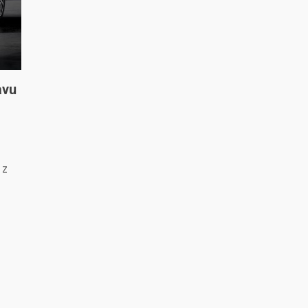
avu
 z