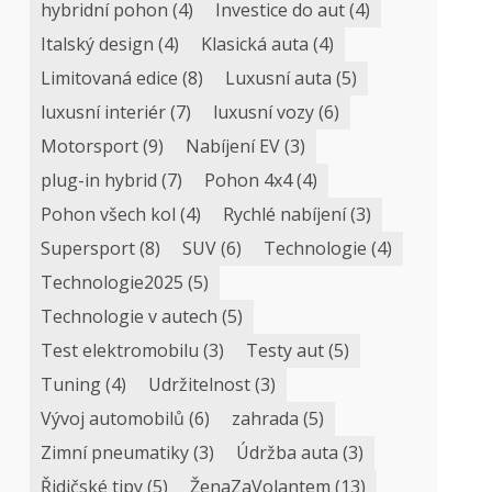
hybridní pohon
(4)
Investice do aut
(4)
Italský design
(4)
Klasická auta
(4)
Limitovaná edice
(8)
Luxusní auta
(5)
luxusní interiér
(7)
luxusní vozy
(6)
Motorsport
(9)
Nabíjení EV
(3)
plug-in hybrid
(7)
Pohon 4x4
(4)
Pohon všech kol
(4)
Rychlé nabíjení
(3)
Supersport
(8)
SUV
(6)
Technologie
(4)
Technologie2025
(5)
Technologie v autech
(5)
Test elektromobilu
(3)
Testy aut
(5)
Tuning
(4)
Udržitelnost
(3)
Vývoj automobilů
(6)
zahrada
(5)
Zimní pneumatiky
(3)
Údržba auta
(3)
Řidičské tipy
(5)
ŽenaZaVolantem
(13)