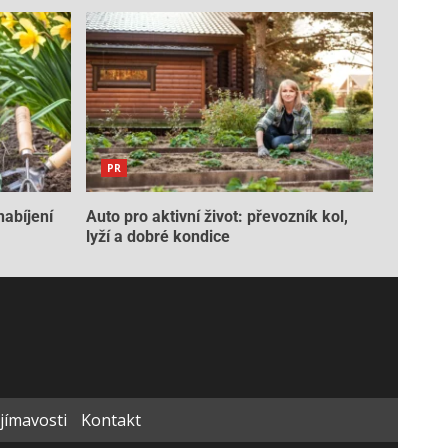
PR
nabíjení
Auto pro aktivní život: převozník kol,
lyží a dobré kondice
ajímavosti
Kontakt