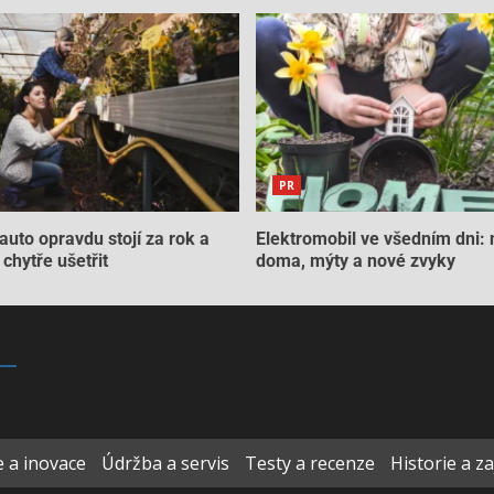
PR
auto opravdu stojí za rok a
Elektromobil ve všedním dni: 
chytře ušetřit
doma, mýty a nové zvyky
 a inovace
Údržba a servis
Testy a recenze
Historie a z