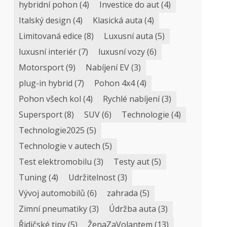
hybridní pohon
(4)
Investice do aut
(4)
Italský design
(4)
Klasická auta
(4)
Limitovaná edice
(8)
Luxusní auta
(5)
luxusní interiér
(7)
luxusní vozy
(6)
Motorsport
(9)
Nabíjení EV
(3)
plug-in hybrid
(7)
Pohon 4x4
(4)
Pohon všech kol
(4)
Rychlé nabíjení
(3)
Supersport
(8)
SUV
(6)
Technologie
(4)
Technologie2025
(5)
Technologie v autech
(5)
Test elektromobilu
(3)
Testy aut
(5)
Tuning
(4)
Udržitelnost
(3)
Vývoj automobilů
(6)
zahrada
(5)
Zimní pneumatiky
(3)
Údržba auta
(3)
Řidičské tipy
(5)
ŽenaZaVolantem
(13)