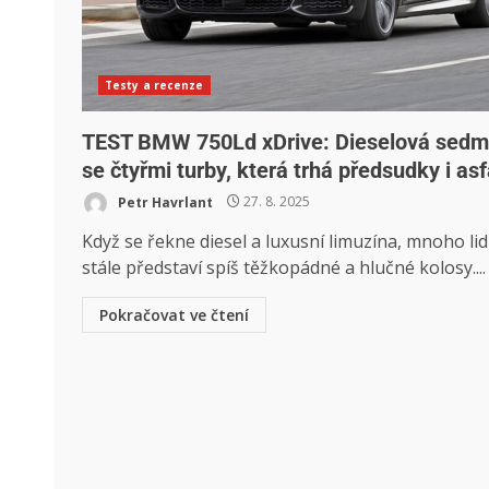
Testy a recenze
TEST BMW 750Ld xDrive: Dieselová sed
se čtyřmi turby, která trhá předsudky i asf
Petr Havrlant
27. 8. 2025
Když se řekne diesel a luxusní limuzína, mnoho lidí
stále představí spíš těžkopádné a hlučné kolosy....
Pokračovat ve čtení