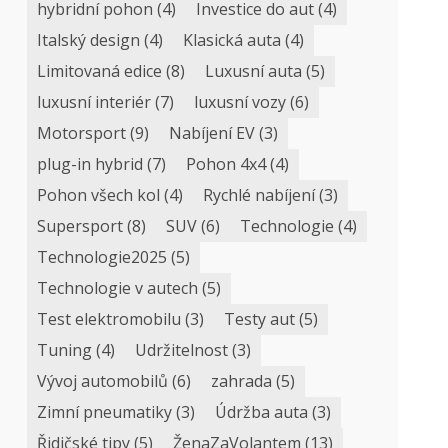
hybridní pohon
(4)
Investice do aut
(4)
Italský design
(4)
Klasická auta
(4)
Limitovaná edice
(8)
Luxusní auta
(5)
luxusní interiér
(7)
luxusní vozy
(6)
Motorsport
(9)
Nabíjení EV
(3)
plug-in hybrid
(7)
Pohon 4x4
(4)
Pohon všech kol
(4)
Rychlé nabíjení
(3)
Supersport
(8)
SUV
(6)
Technologie
(4)
Technologie2025
(5)
Technologie v autech
(5)
Test elektromobilu
(3)
Testy aut
(5)
Tuning
(4)
Udržitelnost
(3)
Vývoj automobilů
(6)
zahrada
(5)
Zimní pneumatiky
(3)
Údržba auta
(3)
Řidičské tipy
(5)
ŽenaZaVolantem
(13)