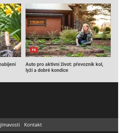
PR
nabíjení
Auto pro aktivní život: převozník kol,
lyží a dobré kondice
ajímavosti
Kontakt