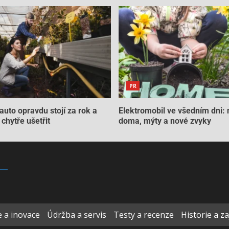
PR
auto opravdu stojí za rok a
Elektromobil ve všedním dni: 
chytře ušetřit
doma, mýty a nové zvyky
 a inovace
Údržba a servis
Testy a recenze
Historie a z