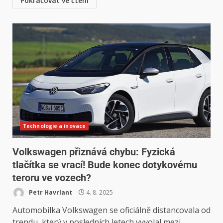
Pokračovat ve čtení
Technologie a inovace
Volkswagen přiznává chybu: Fyzická
tlačítka se vrací! Bude konec dotykovému
teroru ve vozech?
Petr Havrlant
4. 8. 2025
Automobilka Volkswagen se oficiálně distancovala od
trendu, který v posledních letech vyvolal mezi