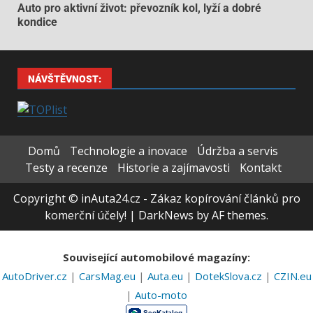
Auto pro aktivní život: převozník kol, lyží a dobré
kondice
NÁVŠTĚVNOST:
Domů
Technologie a inovace
Údržba a servis
Testy a recenze
Historie a zajímavosti
Kontakt
Copyright © inAuta24.cz - Zákaz kopírování článků pro
komerční účely!
|
DarkNews
by AF themes.
Související automobilové magazíny:
AutoDriver.cz
|
CarsMag.eu
|
Auta.eu
|
DotekSlova.cz
|
CZIN.eu
|
Auto-moto