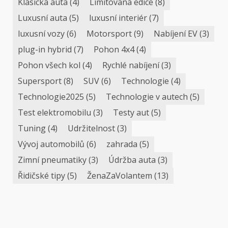
Klasická auta
(4)
Limitovaná edice
(8)
Luxusní auta
(5)
luxusní interiér
(7)
luxusní vozy
(6)
Motorsport
(9)
Nabíjení EV
(3)
plug-in hybrid
(7)
Pohon 4x4
(4)
Pohon všech kol
(4)
Rychlé nabíjení
(3)
Supersport
(8)
SUV
(6)
Technologie
(4)
Technologie2025
(5)
Technologie v autech
(5)
Test elektromobilu
(3)
Testy aut
(5)
Tuning
(4)
Udržitelnost
(3)
Vývoj automobilů
(6)
zahrada
(5)
Zimní pneumatiky
(3)
Údržba auta
(3)
Řidičské tipy
(5)
ŽenaZaVolantem
(13)