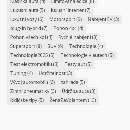
Klasická auta
(4)
Limitovaná edice
(8)
Luxusní auta
(5)
luxusní interiér
(7)
luxusní vozy
(6)
Motorsport
(9)
Nabíjení EV
(3)
plug-in hybrid
(7)
Pohon 4x4
(4)
Pohon všech kol
(4)
Rychlé nabíjení
(3)
Supersport
(8)
SUV
(6)
Technologie
(4)
Technologie2025
(5)
Technologie v autech
(5)
Test elektromobilu
(3)
Testy aut
(5)
Tuning
(4)
Udržitelnost
(3)
Vývoj automobilů
(6)
zahrada
(5)
Zimní pneumatiky
(3)
Údržba auta
(3)
Řidičské tipy
(5)
ŽenaZaVolantem
(13)