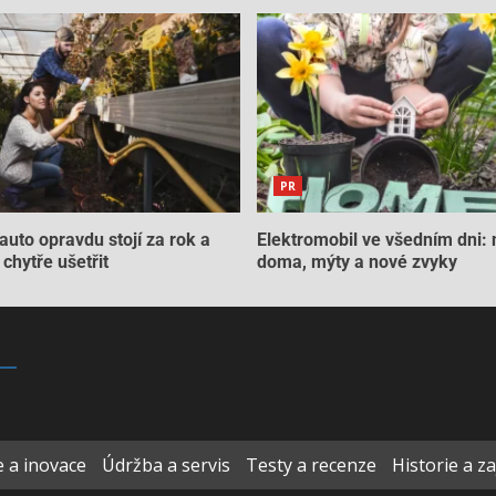
PR
auto opravdu stojí za rok a
Elektromobil ve všedním dni: 
chytře ušetřit
doma, mýty a nové zvyky
 a inovace
Údržba a servis
Testy a recenze
Historie a z