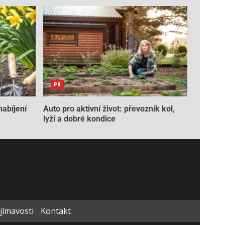
PR
nabíjení
Auto pro aktivní život: převozník kol,
lyží a dobré kondice
ajímavosti
Kontakt