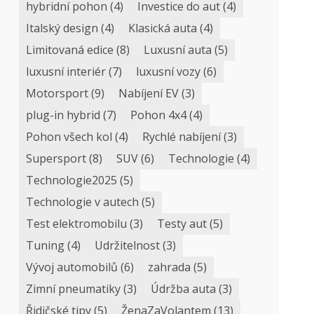
hybridní pohon
(4)
Investice do aut
(4)
Italský design
(4)
Klasická auta
(4)
Limitovaná edice
(8)
Luxusní auta
(5)
luxusní interiér
(7)
luxusní vozy
(6)
Motorsport
(9)
Nabíjení EV
(3)
plug-in hybrid
(7)
Pohon 4x4
(4)
Pohon všech kol
(4)
Rychlé nabíjení
(3)
Supersport
(8)
SUV
(6)
Technologie
(4)
Technologie2025
(5)
Technologie v autech
(5)
Test elektromobilu
(3)
Testy aut
(5)
Tuning
(4)
Udržitelnost
(3)
Vývoj automobilů
(6)
zahrada
(5)
Zimní pneumatiky
(3)
Údržba auta
(3)
Řidičské tipy
(5)
ŽenaZaVolantem
(13)