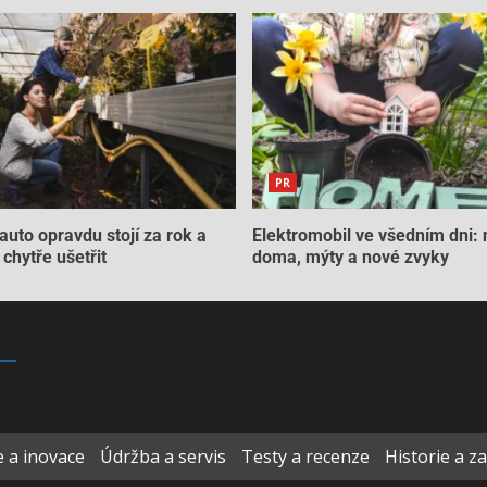
PR
auto opravdu stojí za rok a
Elektromobil ve všedním dni: 
chytře ušetřit
doma, mýty a nové zvyky
 a inovace
Údržba a servis
Testy a recenze
Historie a z