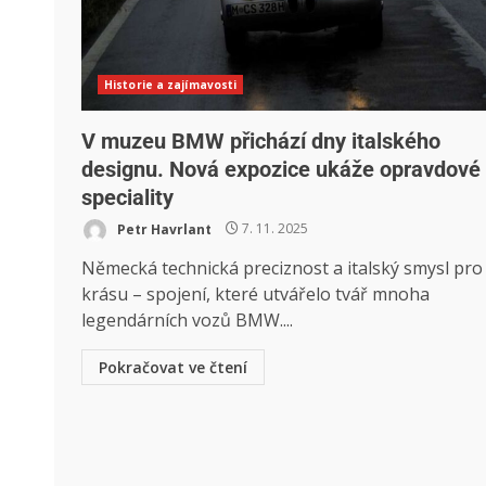
Historie a zajímavosti
V muzeu BMW přichází dny italského
designu. Nová expozice ukáže opravdové
speciality
Petr Havrlant
7. 11. 2025
Německá technická preciznost a italský smysl pro
krásu – spojení, které utvářelo tvář mnoha
legendárních vozů BMW....
Pokračovat ve čtení