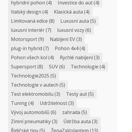
hybridní pohon
(4)
Investice do aut
(4)
Italský design
(4)
Klasická auta
(4)
Limitovaná edice
(8)
Luxusní auta
(5)
luxusní interiér
(7)
luxusní vozy
(6)
Motorsport
(9)
Nabíjení EV
(3)
plug-in hybrid
(7)
Pohon 4x4
(4)
Pohon všech kol
(4)
Rychlé nabíjení
(3)
Supersport
(8)
SUV
(6)
Technologie
(4)
Technologie2025
(5)
Technologie v autech
(5)
Test elektromobilu
(3)
Testy aut
(5)
Tuning
(4)
Udržitelnost
(3)
Vývoj automobilů
(6)
zahrada
(5)
Zimní pneumatiky
(3)
Údržba auta
(3)
Řidičské tipy
(5)
ŽenaZaVolantem
(13)