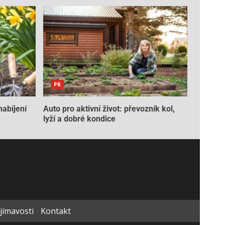
PR
nabíjení
Auto pro aktivní život: převozník kol,
lyží a dobré kondice
ajímavosti
Kontakt