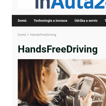
Domů
Technologie a inovace
Údržba a servis
Domů
HandsFreeDriving
HandsFreeDriving