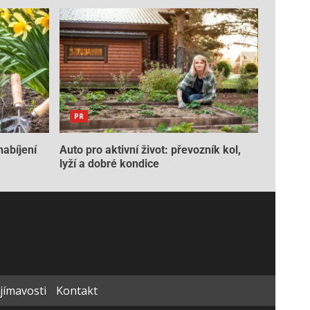
PR
nabíjení
Auto pro aktivní život: převozník kol,
lyží a dobré kondice
ajímavosti
Kontakt