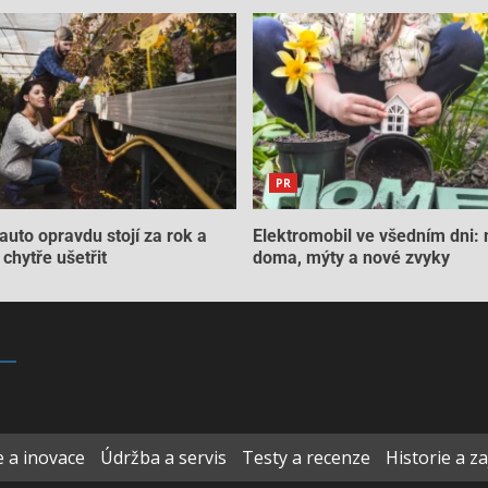
PR
auto opravdu stojí za rok a
Elektromobil ve všedním dni: 
chytře ušetřit
doma, mýty a nové zvyky
 a inovace
Údržba a servis
Testy a recenze
Historie a z