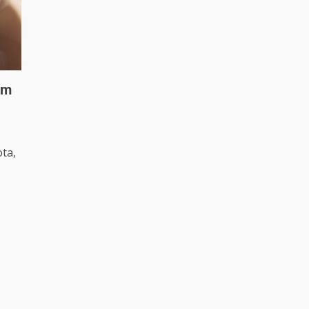
ám
ta,