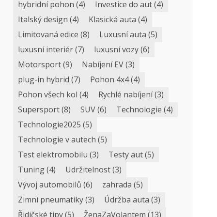
hybridní pohon
(4)
Investice do aut
(4)
Italský design
(4)
Klasická auta
(4)
Limitovaná edice
(8)
Luxusní auta
(5)
luxusní interiér
(7)
luxusní vozy
(6)
Motorsport
(9)
Nabíjení EV
(3)
plug-in hybrid
(7)
Pohon 4x4
(4)
Pohon všech kol
(4)
Rychlé nabíjení
(3)
Supersport
(8)
SUV
(6)
Technologie
(4)
Technologie2025
(5)
Technologie v autech
(5)
Test elektromobilu
(3)
Testy aut
(5)
Tuning
(4)
Udržitelnost
(3)
Vývoj automobilů
(6)
zahrada
(5)
Zimní pneumatiky
(3)
Údržba auta
(3)
Řidičské tipy
(5)
ŽenaZaVolantem
(13)