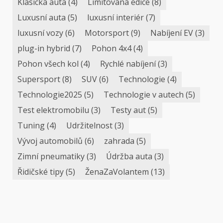
Klasická auta
(4)
Limitovaná edice
(8)
Luxusní auta
(5)
luxusní interiér
(7)
luxusní vozy
(6)
Motorsport
(9)
Nabíjení EV
(3)
plug-in hybrid
(7)
Pohon 4x4
(4)
Pohon všech kol
(4)
Rychlé nabíjení
(3)
Supersport
(8)
SUV
(6)
Technologie
(4)
Technologie2025
(5)
Technologie v autech
(5)
Test elektromobilu
(3)
Testy aut
(5)
Tuning
(4)
Udržitelnost
(3)
Vývoj automobilů
(6)
zahrada
(5)
Zimní pneumatiky
(3)
Údržba auta
(3)
Řidičské tipy
(5)
ŽenaZaVolantem
(13)