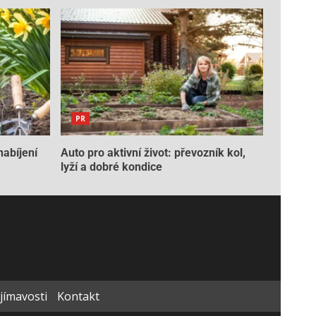
PR
nabíjení
Auto pro aktivní život: převozník kol,
lyží a dobré kondice
ajímavosti
Kontakt