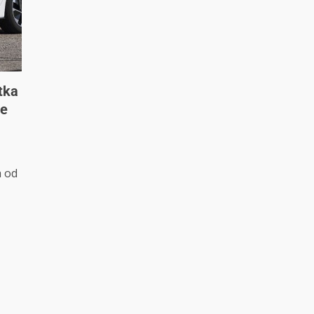
tka
ve
a od