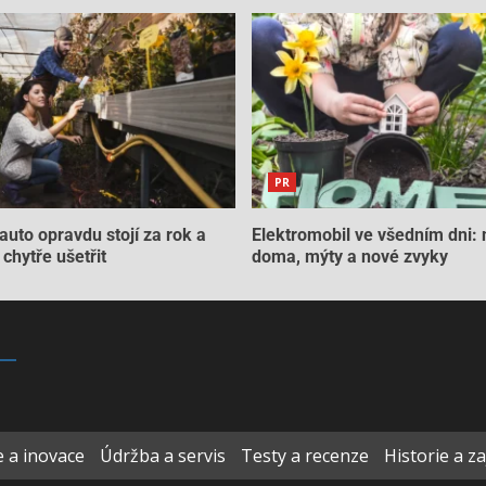
PR
auto opravdu stojí za rok a
Elektromobil ve všedním dni: 
chytře ušetřit
doma, mýty a nové zvyky
 a inovace
Údržba a servis
Testy a recenze
Historie a z