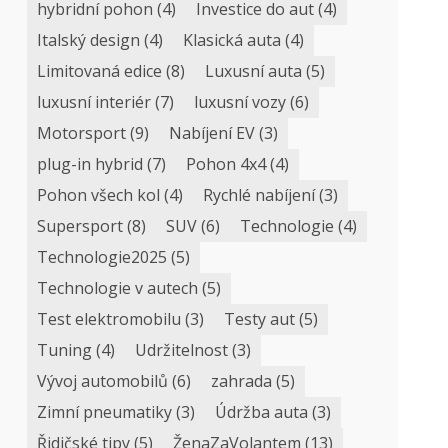
hybridní pohon
(4)
Investice do aut
(4)
Italský design
(4)
Klasická auta
(4)
Limitovaná edice
(8)
Luxusní auta
(5)
luxusní interiér
(7)
luxusní vozy
(6)
Motorsport
(9)
Nabíjení EV
(3)
plug-in hybrid
(7)
Pohon 4x4
(4)
Pohon všech kol
(4)
Rychlé nabíjení
(3)
Supersport
(8)
SUV
(6)
Technologie
(4)
Technologie2025
(5)
Technologie v autech
(5)
Test elektromobilu
(3)
Testy aut
(5)
Tuning
(4)
Udržitelnost
(3)
Vývoj automobilů
(6)
zahrada
(5)
Zimní pneumatiky
(3)
Údržba auta
(3)
Řidičské tipy
(5)
ŽenaZaVolantem
(13)