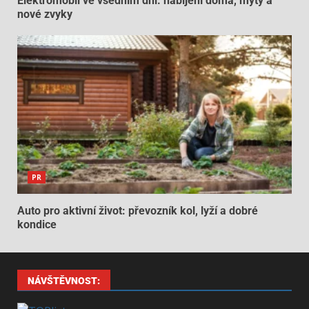
Elektromobil ve všedním dni: nabíjení doma, mýty a
nové zvyky
PR
Auto pro aktivní život: převozník kol, lyží a dobré
kondice
NÁVŠTĚVNOST: