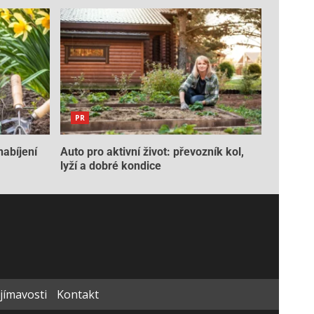
PR
nabíjení
Auto pro aktivní život: převozník kol,
lyží a dobré kondice
ajímavosti
Kontakt