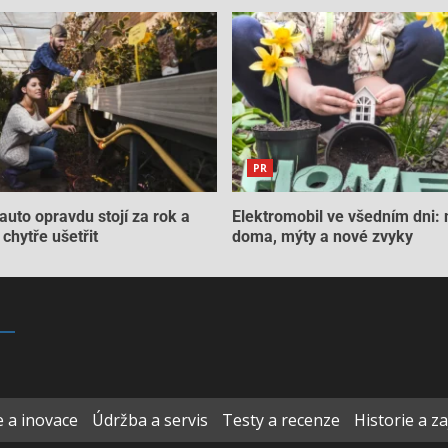
PR
auto opravdu stojí za rok a
Elektromobil ve všedním dni: 
chytře ušetřit
doma, mýty a nové zvyky
 a inovace
Údržba a servis
Testy a recenze
Historie a z