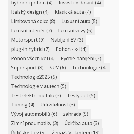
hybridní pohon
(4)
Investice do aut
(4)
Italský design
(4)
Klasická auta
(4)
Limitovaná edice
(8)
Luxusní auta
(5)
luxusní interiér
(7)
luxusní vozy
(6)
Motorsport
(9)
Nabíjení EV
(3)
plug-in hybrid
(7)
Pohon 4x4
(4)
Pohon všech kol
(4)
Rychlé nabíjení
(3)
Supersport
(8)
SUV
(6)
Technologie
(4)
Technologie2025
(5)
Technologie v autech
(5)
Test elektromobilu
(3)
Testy aut
(5)
Tuning
(4)
Udržitelnost
(3)
Vývoj automobilů
(6)
zahrada
(5)
Zimní pneumatiky
(3)
Údržba auta
(3)
Řidičské tipy
(5)
ŽenaZaVolantem
(13)