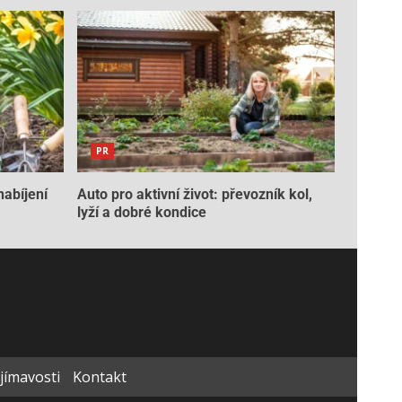
PR
nabíjení
Auto pro aktivní život: převozník kol,
lyží a dobré kondice
ajímavosti
Kontakt