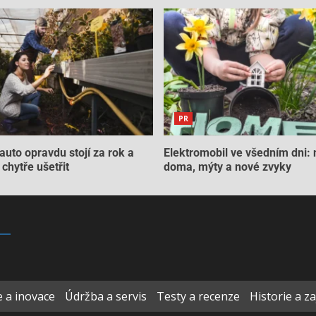
PR
auto opravdu stojí za rok a
Elektromobil ve všedním dni: 
chytře ušetřit
doma, mýty a nové zvyky
 a inovace
Údržba a servis
Testy a recenze
Historie a z