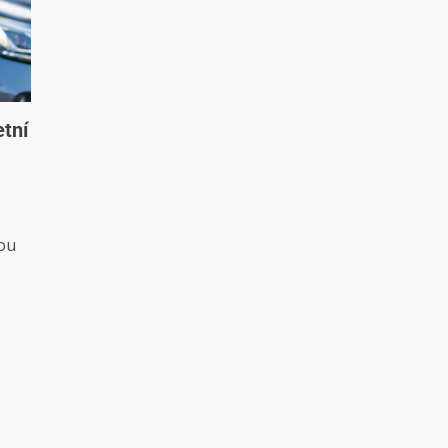
etní
hou