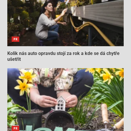
PR
Kolik nás auto opravdu stojí za rok a kde se dá chytře
ušetřit
PR