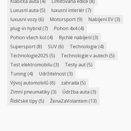
Klasická auta
(4)
Limitovaná edice
(8)
Luxusní auta
(5)
luxusní interiér
(7)
luxusní vozy
(6)
Motorsport
(9)
Nabíjení EV
(3)
plug-in hybrid
(7)
Pohon 4x4
(4)
Pohon všech kol
(4)
Rychlé nabíjení
(3)
Supersport
(8)
SUV
(6)
Technologie
(4)
Technologie2025
(5)
Technologie v autech
(5)
Test elektromobilu
(3)
Testy aut
(5)
Tuning
(4)
Udržitelnost
(3)
Vývoj automobilů
(6)
zahrada
(5)
Zimní pneumatiky
(3)
Údržba auta
(3)
Řidičské tipy
(5)
ŽenaZaVolantem
(13)