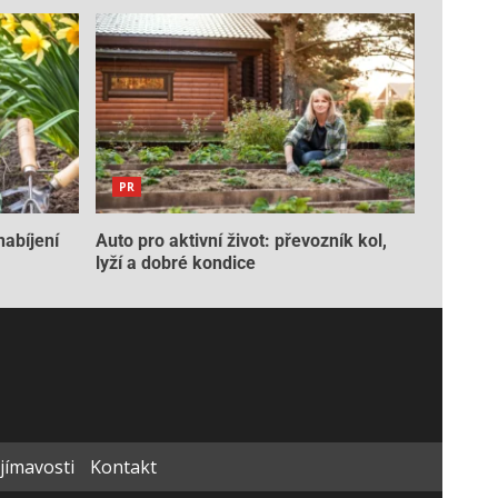
PR
nabíjení
Auto pro aktivní život: převozník kol,
lyží a dobré kondice
ajímavosti
Kontakt