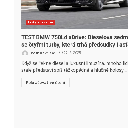
Testy a recenze
TEST BMW 750Ld xDrive: Dieselová sed
se čtyřmi turby, která trhá předsudky i asf
Petr Havrlant
27. 8. 2025
Když se řekne diesel a luxusní limuzína, mnoho lidí
stále představí spíš těžkopádné a hlučné kolosy....
Pokračovat ve čtení