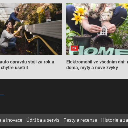
PR
auto opravdu stojí za rok a
Elektromobil ve všedním dni: 
chytře ušetřit
doma, mýty a nové zvyky
 a inovace
Údržba a servis
Testy a recenze
Historie a z