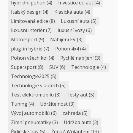
hybridní pohon
(4)
Investice do aut
(4)
Italský design
(4)
Klasická auta
(4)
Limitovaná edice
(8)
Luxusní auta
(5)
luxusní interiér
(7)
luxusní vozy
(6)
Motorsport
(9)
Nabíjení EV
(3)
plug-in hybrid
(7)
Pohon 4x4
(4)
Pohon všech kol
(4)
Rychlé nabíjení
(3)
Supersport
(8)
SUV
(6)
Technologie
(4)
Technologie2025
(5)
Technologie v autech
(5)
Test elektromobilu
(3)
Testy aut
(5)
Tuning
(4)
Udržitelnost
(3)
Vývoj automobilů
(6)
zahrada
(5)
Zimní pneumatiky
(3)
Údržba auta
(3)
Řidičské tipy
(5)
ŽenaZaVolantem
(13)