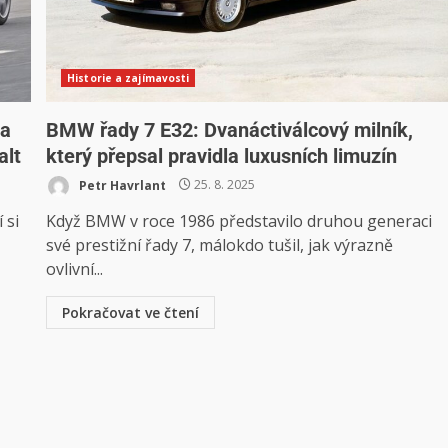
Historie a zajímavosti
ma
BMW řady 7 E32: Dvanáctiválcový milník,
alt
který přepsal pravidla luxusních limuzín
Petr Havrlant
25. 8. 2025
 si
Když BMW v roce 1986 představilo druhou generaci
své prestižní řady 7, málokdo tušil, jak výrazně
ovlivní...
Pokračovat ve čtení