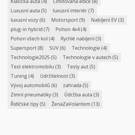
Klasická auta
(4)
Limitovaná edice
(8)
Luxusní auta
(5)
luxusní interiér
(7)
luxusní vozy
(6)
Motorsport
(9)
Nabíjení EV
(3)
plug-in hybrid
(7)
Pohon 4x4
(4)
Pohon všech kol
(4)
Rychlé nabíjení
(3)
Supersport
(8)
SUV
(6)
Technologie
(4)
Technologie2025
(5)
Technologie v autech
(5)
Test elektromobilu
(3)
Testy aut
(5)
Tuning
(4)
Udržitelnost
(3)
Vývoj automobilů
(6)
zahrada
(5)
Zimní pneumatiky
(3)
Údržba auta
(3)
Řidičské tipy
(5)
ŽenaZaVolantem
(13)