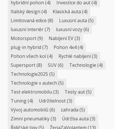
hybridní pohon
(4)
Investice do aut
(4)
Italský design
(4)
Klasická auta
(4)
Limitovaná edice
(8)
Luxusní auta
(5)
luxusní interiér
(7)
luxusní vozy
(6)
Motorsport
(9)
Nabíjení EV
(3)
plug-in hybrid
(7)
Pohon 4x4
(4)
Pohon všech kol
(4)
Rychlé nabíjení
(3)
Supersport
(8)
SUV
(6)
Technologie
(4)
Technologie2025
(5)
Technologie v autech
(5)
Test elektromobilu
(3)
Testy aut
(5)
Tuning
(4)
Udržitelnost
(3)
Vývoj automobilů
(6)
zahrada
(5)
Zimní pneumatiky
(3)
Údržba auta
(3)
Řidičské tipy
(5)
ŽenaZaVolantem
(13)