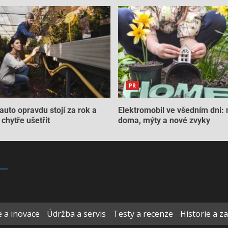
PR
auto opravdu stojí za rok a
Elektromobil ve všedním dni: 
chytře ušetřit
doma, mýty a nové zvyky
 a inovace
Údržba a servis
Testy a recenze
Historie a z