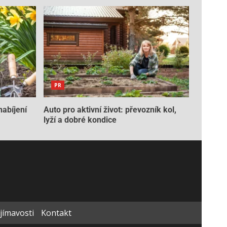
PR
nabíjení
Auto pro aktivní život: převozník kol,
lyží a dobré kondice
ajímavosti
Kontakt