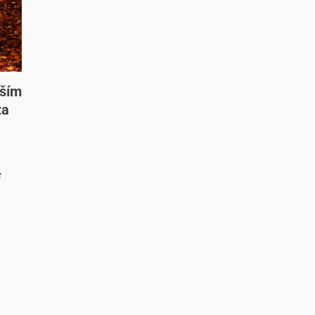
jším
za
ě