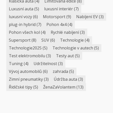
Klasická auta
(4)
Limitovaná edice
(8)
Luxusní auta
(5)
luxusní interiér
(7)
luxusní vozy
(6)
Motorsport
(9)
Nabíjení EV
(3)
plug-in hybrid
(7)
Pohon 4x4
(4)
Pohon všech kol
(4)
Rychlé nabíjení
(3)
Supersport
(8)
SUV
(6)
Technologie
(4)
Technologie2025
(5)
Technologie v autech
(5)
Test elektromobilu
(3)
Testy aut
(5)
Tuning
(4)
Udržitelnost
(3)
Vývoj automobilů
(6)
zahrada
(5)
Zimní pneumatiky
(3)
Údržba auta
(3)
Řidičské tipy
(5)
ŽenaZaVolantem
(13)