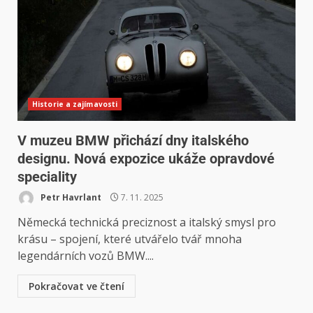
Historie a zajímavosti
V muzeu BMW přichází dny italského
designu. Nová expozice ukáže opravdové
speciality
Petr Havrlant
7. 11. 2025
Německá technická preciznost a italský smysl pro
krásu – spojení, které utvářelo tvář mnoha
legendárních vozů BMW....
Pokračovat ve čtení