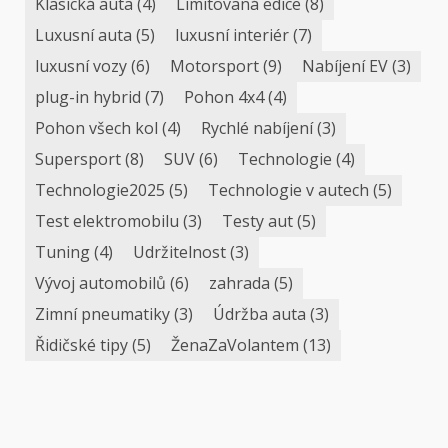
Klasická auta
(4)
Limitovaná edice
(8)
Luxusní auta
(5)
luxusní interiér
(7)
luxusní vozy
(6)
Motorsport
(9)
Nabíjení EV
(3)
plug-in hybrid
(7)
Pohon 4x4
(4)
Pohon všech kol
(4)
Rychlé nabíjení
(3)
Supersport
(8)
SUV
(6)
Technologie
(4)
Technologie2025
(5)
Technologie v autech
(5)
Test elektromobilu
(3)
Testy aut
(5)
Tuning
(4)
Udržitelnost
(3)
Vývoj automobilů
(6)
zahrada
(5)
Zimní pneumatiky
(3)
Údržba auta
(3)
Řidičské tipy
(5)
ŽenaZaVolantem
(13)