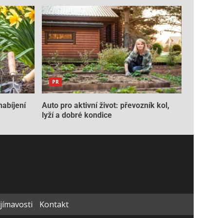
PR
nabíjení
Auto pro aktivní život: převozník kol,
lyží a dobré kondice
ajímavosti
Kontakt