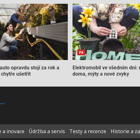
PR
auto opravdu stojí za rok a
Elektromobil ve všedním dni: 
chytře ušetřit
doma, mýty a nové zvyky
 a inovace
Údržba a servis
Testy a recenze
Historie a z