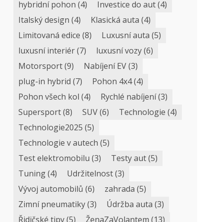
hybridní pohon
(4)
Investice do aut
(4)
Italský design
(4)
Klasická auta
(4)
Limitovaná edice
(8)
Luxusní auta
(5)
luxusní interiér
(7)
luxusní vozy
(6)
Motorsport
(9)
Nabíjení EV
(3)
plug-in hybrid
(7)
Pohon 4x4
(4)
Pohon všech kol
(4)
Rychlé nabíjení
(3)
Supersport
(8)
SUV
(6)
Technologie
(4)
Technologie2025
(5)
Technologie v autech
(5)
Test elektromobilu
(3)
Testy aut
(5)
Tuning
(4)
Udržitelnost
(3)
Vývoj automobilů
(6)
zahrada
(5)
Zimní pneumatiky
(3)
Údržba auta
(3)
Řidičské tipy
(5)
ŽenaZaVolantem
(13)